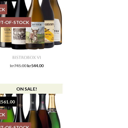
CK
T-OF-STOCK

Quick view
BISTROBOX VI
kr745.00
kr544.00
ON SALE!
R561.00
CK
T-OF-STOCK