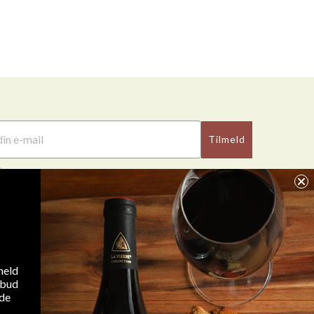
Tilmeld
Jeg accepterer WineGuys privatlivspolitik
FAQ
meld
lbud
Contact Us
ode