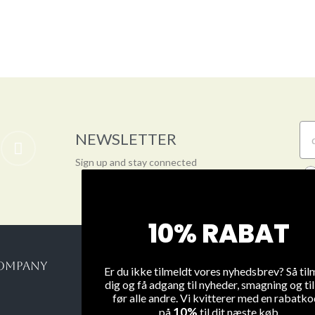
NEWSLETTER
Sign up and stay connected
10% RABAT
OMPANY
WINE
Er du ikke tilmeldt vores nyhedsbrev? Så til
dig og få adgang til nyheder, smagning og ti
On Sale
før alle andre. Vi kvitterer med en rabatk
10%
på
til dit næste køb