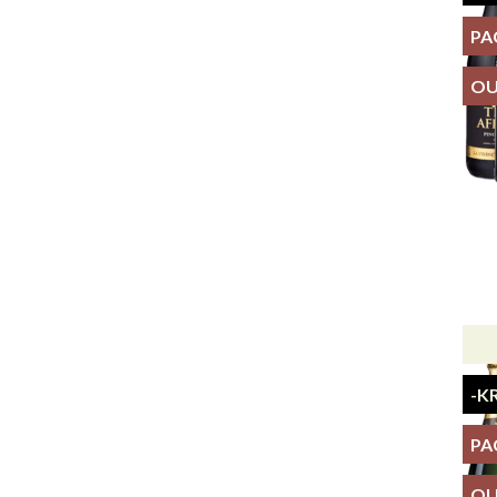
PA
OU
-K
PA
OU