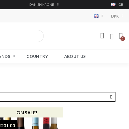
DANISH KRONE
GB
DKK
RANDS
COUNTRY
ABOUT US
ON SALE!
R201.00