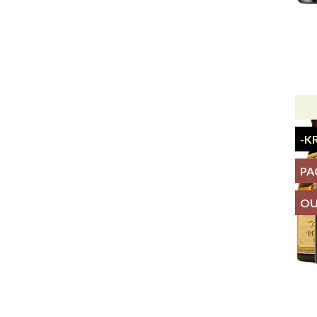
-K
PA
OU