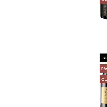
-K
PA
OU