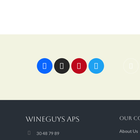
WINEGUYS APS
OUR C
About Us
30 48 79 89