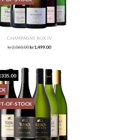

Quick view
CHAMPAGNE BOX IV
kr2,060.00
kr1,499.00
R335.00
CK
T-OF-STOCK