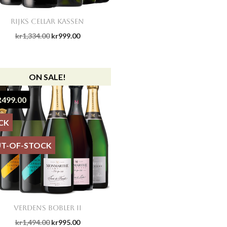

Quick view
RIJKS CELLAR KASSEN
kr1,334.00
kr999.00
ON SALE!
R499.00
CK
T-OF-STOCK

Quick view
VERDENS BOBLER II
kr1,494.00
kr995.00