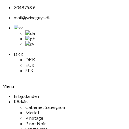
30487989
mail@wineguys.dk
DKK
DKK
EUR
SEK
Menu
Erbjudanden
Rödvin
Cabernet Sauvignon
Merlot
Pinotage
Pinot Noir
Sangiovese