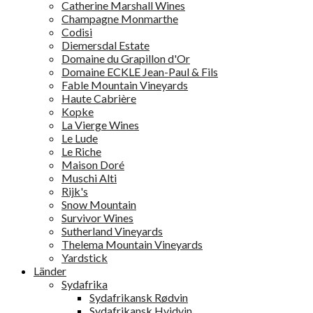
Catherine Marshall Wines
Champagne Monmarthe
Codisi
Diemersdal Estate
Domaine du Grapillon d'Or
Domaine ECKLE Jean-Paul & Fils
Fable Mountain Vineyards
Haute Cabrière
Kopke
La Vierge Wines
Le Lude
Le Riche
Maison Doré
Muschi Alti
Rijk's
Snow Mountain
Survivor Wines
Sutherland Vineyards
Thelema Mountain Vineyards
Yardstick
Länder
Sydafrika
Sydafrikansk Rødvin
Sydafrikansk Hvidvin