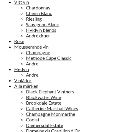
Vitt vin
Chardonnay
Chenin Blanc
Riesling
Sauvignon Blanc
Hvidvin blends
Andre druer
Rose
Mousserande vin
Champagne
Methode Cape Classic
Andre
Hedvin
Andre
Vinlådor
Alla märken
Black Elephant Vintners
Blackwater Wine
Brookdale Estate
Catherine Marshall Wines
Champagne Monmarthe
Codisi
Diemersdal Estate
Domaine du Grapillon d'Or