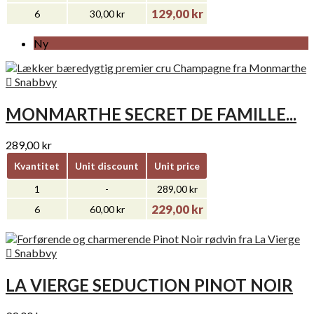
129,00 kr
6
30,00 kr
Ny

Snabbvy
MONMARTHE SECRET DE FAMILLE...
289,00 kr
Kvantitet
Unit discount
Unit price
1
-
289,00 kr
229,00 kr
6
60,00 kr

Snabbvy
LA VIERGE SEDUCTION PINOT NOIR