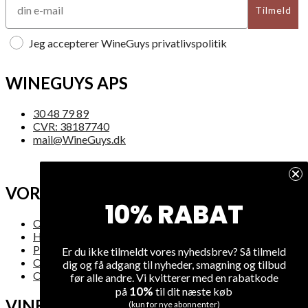
Tilmeld
Jeg accepterer WineGuys privatlivspolitik
WINEGUYS APS
30 48 79 89
CVR: 38187740
mail@WineGuys.dk
VORES FIRMA
10% RABAT
Om os
Handelsbetingelser
Privatlivsregler
Er du ikke tilmeldt vores nyhedsbrev? Så tilmeld
Om levering
dig og få adgang til nyheder, smagning og tilbud
Oversigt over hjemmesiden
før alle andre. Vi kvitterer med en rabatkode
10%
på
til dit næste køb
VINE
(kun for nye abonnenter)