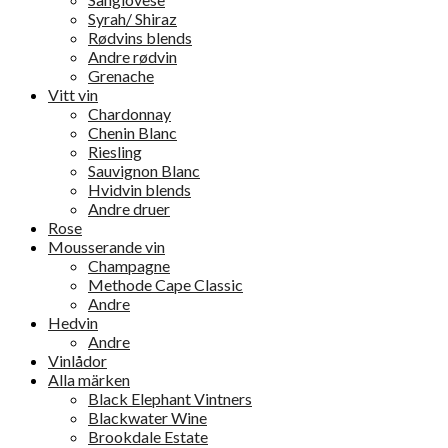
Syrah/ Shiraz
Rødvins blends
Andre rødvin
Grenache
Vitt vin
Chardonnay
Chenin Blanc
Riesling
Sauvignon Blanc
Hvidvin blends
Andre druer
Rose
Mousserande vin
Champagne
Methode Cape Classic
Andre
Hedvin
Andre
Vinlådor
Alla märken
Black Elephant Vintners
Blackwater Wine
Brookdale Estate