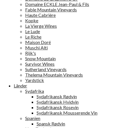
Domaine ECKLE Jean-Paul & Fils
Fable Mountain Vineyards
Haute Cabrière
Kopke
La Vierge Wines
Le Lude
Le Riche
Maison Doré
Muschi Alti
Rijk's
Snow Mountain
Survivor Wines
Sutherland Vineyards
Thelema Mountain Vineyards
Yardstick
Länder
Sydafrika
Sydafrikansk Rødvin
Sydafrikansk Hvidvin
Sydafrikansk Rosevin
Sydafrikansk Mousserende Vin
Spanien
Spansk Rødvin