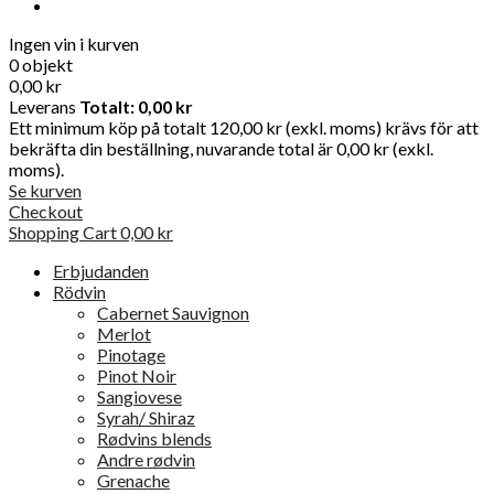
Ingen vin i kurven
0 objekt
0,00 kr
Leverans
Totalt:
0,00 kr
Ett minimum köp på totalt 120,00 kr (exkl. moms) krävs för att
bekräfta din beställning, nuvarande total är 0,00 kr (exkl.
moms).
Se kurven
Checkout
Shopping Cart
0,00 kr
Erbjudanden
Rödvin
Cabernet Sauvignon
Merlot
Pinotage
Pinot Noir
Sangiovese
Syrah/ Shiraz
Rødvins blends
Andre rødvin
Grenache