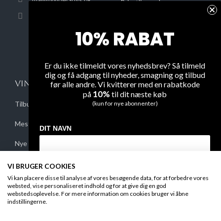
Privatlivsregler
Danske Bank 3409-
Om levering
3409705863
10% RABAT
Oversigt over hjemmesiden
Er du ikke tilmeldt vores nyhedsbrev? Så tilmeld
dig og få adgang til nyheder, smagning og tilbud
VINE
FAQ
før alle andre. Vi kvitterer med en rabatkode
10%
på
til dit næste køb
(kun for nye abonnenter)
Tilbud
Kontakt os
Mest solgte vine
Sikker betaling
DIT NAVN
Nye vine
Engros & HORESTA
Fortrudt køb
VI BRUGER COOKIES
DIN EMAIL
Vi kan placere disse til analyse af vores besøgende data, for at forbedre vores
websted, vise personaliseret indhold og for at give dig en god
webstedsoplevelse. For mere information om cookies bruger vi åbne
indstillingerne.
MODTAG DIN RABATKODE