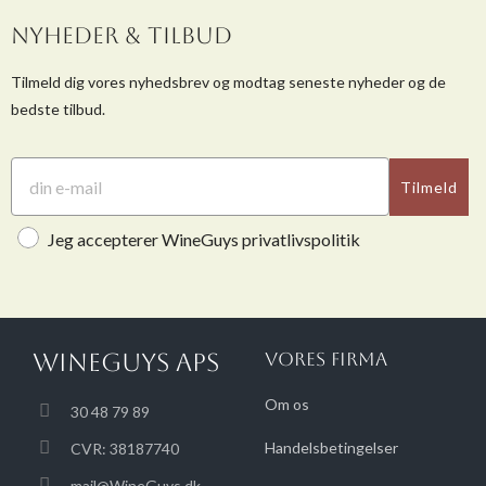
NYHEDER & TILBUD
Tilmeld dig vores nyhedsbrev og modtag seneste nyheder og de
bedste tilbud.
Tilmeld
Jeg accepterer WineGuys privatlivspolitik
WINEGUYS APS
VORES FIRMA
Om os
30 48 79 89
Handelsbetingelser
CVR: 38187740
mail@WineGuys.dk