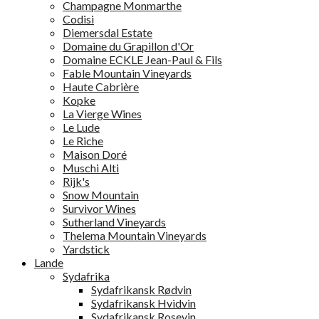
Champagne Monmarthe
Codisi
Diemersdal Estate
Domaine du Grapillon d'Or
Domaine ECKLE Jean-Paul & Fils
Fable Mountain Vineyards
Haute Cabrière
Kopke
La Vierge Wines
Le Lude
Le Riche
Maison Doré
Muschi Alti
Rijk's
Snow Mountain
Survivor Wines
Sutherland Vineyards
Thelema Mountain Vineyards
Yardstick
Lande
Sydafrika
Sydafrikansk Rødvin
Sydafrikansk Hvidvin
Sydafrikansk Rosevin