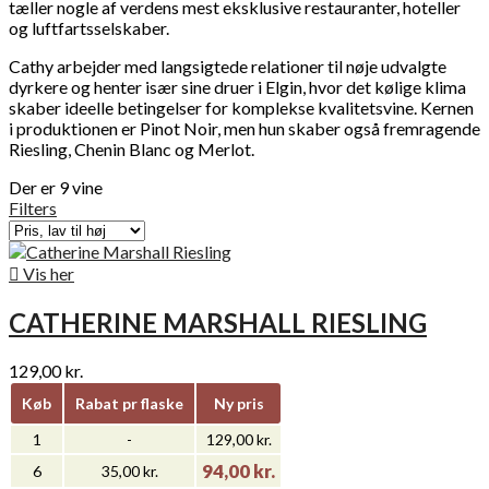
tæller nogle af verdens mest eksklusive restauranter, hoteller
og luftfartsselskaber.
Cathy arbejder med langsigtede relationer til nøje udvalgte
dyrkere og henter især sine druer i Elgin, hvor det kølige klima
skaber ideelle betingelser for komplekse kvalitetsvine. Kernen
i produktionen er Pinot Noir, men hun skaber også fremragende
Riesling, Chenin Blanc og Merlot.
Der er 9 vine
Filters

Vis her
CATHERINE MARSHALL RIESLING
129,00 kr.
Køb
Rabat pr flaske
Ny pris
1
-
129,00 kr.
94,00 kr.
6
35,00 kr.