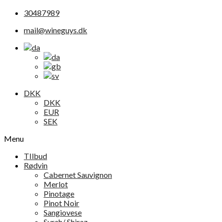
30487989
mail@wineguys.dk
DKK
DKK
EUR
SEK
Menu
TIlbud
Rødvin
Cabernet Sauvignon
Merlot
Pinotage
Pinot Noir
Sangiovese
Syrah/ Shiraz