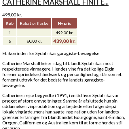
CATHERINE MARSHALL FINITE...
499,00 kr.
Køb
Rabat pr flaske
Ny pris
1
-
499,00 kr.
439,00 kr.
6
60,00 kr.
Et ikon inden for Sydafrikas garagiste-bevægelse
Catherine Marshall hører i dag til blandt Sydafrikas mest
respekterede vinmagere. Hendes vine fra det kølige Elgin
forener oprindelse, håndværk og personlighed og står som et
fornemt udtryk for det bedste fra landets garagiste-
bevægelse.
Catherines rejse begyndte i 1991, i en tid hvor Sydafrika var
præget af store omvæltninger. Samme år afsluttede hun sin
uddannelse i vinproduktion og arbejdede efterfølgende på
lokale vingårde, mens hun søgte inspiration uden for landets
grænser. Erfaringer fra blandt andet Bourgogne, Saint-Émilion,
Oregon, Californien og Australien kom til at forme hendes stil
og vision.