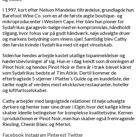
I 1997, kort efter Nelson Mandelas tiltrædelse, grundlagde hun
Barefoot Wine Co. som en af de første ægte boutique- og
mikroproducenter i Western Cape. Her blev hun pioner for
Sydafrikas garagevin-bølge med en kompromisløs, håndholdt
tilgang, hvor fokus var på godt håndværk, nøje udvalgte druer
og markens betydning som vinens sjæl. Samtidig blev Cathy
den første kvinde i Sydafrika med sit eget vinselskab.
Siden har hendes arbejde kastet utallige topanmeldelser og
hædersbevisninger af sig. Hun er i dag kendt som dronningen af
Pinot Noir, og hendes Pinot Noir er flere år i træk blevet kåret
som Sydafrikas bedste af Tim Atkin. Dertil kommer de
eftertragtede 5 stjerner i Platter’s Guide og en kundeliste, der
tæller nogle af verdens mest eksklusive restauranter, hoteller
og luftfartsselskaber.
Cathy arbejder med langsigtede relationer til nøje udvalgte
dyrkere og henter især sine druer i Elgin, hvor det kølige klima
skaber ideelle betingelser for komplekse kvalitetsvine. Kernen
i produktionen er Pinot Noir, men hun skaber også fremragende
Riesling, Chenin Blanc og Merlot.
Facebook
Instagram
Pinterest
Twitter