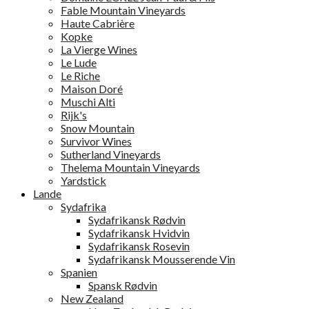
Fable Mountain Vineyards
Haute Cabrière
Kopke
La Vierge Wines
Le Lude
Le Riche
Maison Doré
Muschi Alti
Rijk's
Snow Mountain
Survivor Wines
Sutherland Vineyards
Thelema Mountain Vineyards
Yardstick
Lande
Sydafrika
Sydafrikansk Rødvin
Sydafrikansk Hvidvin
Sydafrikansk Rosevin
Sydafrikansk Mousserende Vin
Spanien
Spansk Rødvin
New Zealand