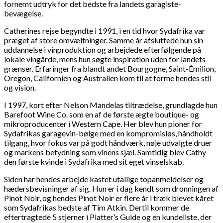
fornemt udtryk for det bedste fra landets garagiste-
bevægelse.
Catherines rejse begyndte i 1991, i en tid hvor Sydafrika var
præget af store omvæltninger. Samme år afsluttede hun sin
uddannelse i vinproduktion og arbejdede efterfølgende på
lokale vingårde, mens hun søgte inspiration uden for landets
grænser. Erfaringer fra blandt andet Bourgogne, Saint-Émilion,
Oregon, Californien og Australien kom til at forme hendes stil
og vision.
I 1997, kort efter Nelson Mandelas tiltrædelse, grundlagde hun
Barefoot Wine Co. som en af de første ægte boutique- og
mikroproducenter i Western Cape. Her blev hun pioner for
Sydafrikas garagevin-bølge med en kompromisløs, håndholdt
tilgang, hvor fokus var på godt håndværk, nøje udvalgte druer
og markens betydning som vinens sjæl. Samtidig blev Cathy
den første kvinde i Sydafrika med sit eget vinselskab.
Siden har hendes arbejde kastet utallige topanmeldelser og
hædersbevisninger af sig. Hun er i dag kendt som dronningen af
Pinot Noir, og hendes Pinot Noir er flere år i træk blevet kåret
som Sydafrikas bedste af Tim Atkin. Dertil kommer de
eftertragtede 5 stjerner i Platter’s Guide og en kundeliste, der