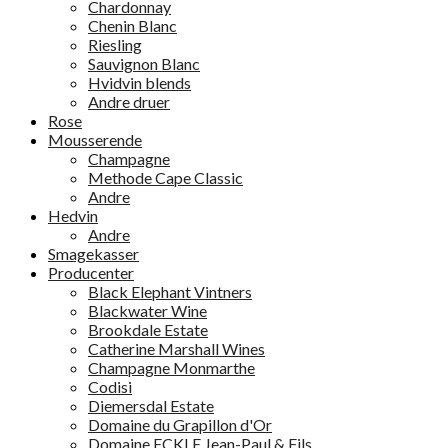
Chardonnay
Chenin Blanc
Riesling
Sauvignon Blanc
Hvidvin blends
Andre druer
Rose
Mousserende
Champagne
Methode Cape Classic
Andre
Hedvin
Andre
Smagekasser
Producenter
Black Elephant Vintners
Blackwater Wine
Brookdale Estate
Catherine Marshall Wines
Champagne Monmarthe
Codisi
Diemersdal Estate
Domaine du Grapillon d'Or
Domaine ECKLE Jean-Paul & Fils