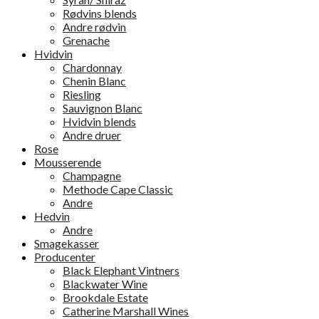
Rødvins blends
Andre rødvin
Grenache
Hvidvin
Chardonnay
Chenin Blanc
Riesling
Sauvignon Blanc
Hvidvin blends
Andre druer
Rose
Mousserende
Champagne
Methode Cape Classic
Andre
Hedvin
Andre
Smagekasser
Producenter
Black Elephant Vintners
Blackwater Wine
Brookdale Estate
Catherine Marshall Wines