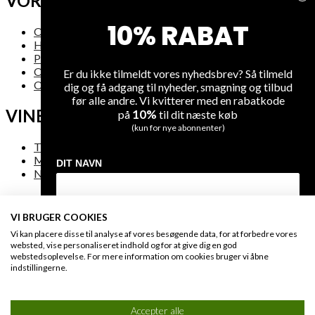
VORES FIRMA
10% RABAT
Om os
Handelsbetingelser
Privatlivsregler
Om levering
Er du ikke tilmeldt vores nyhedsbrev? Så tilmeld
Oversigt over hjemmesiden
dig og få adgang til nyheder, smagning og tilbud
før alle andre. Vi kvitterer med en rabatkode
VINE
10%
på
til dit næste køb
(kun for nye abonnenter)
Tilbud
Mest solgte vine
DIT NAVN
Nye vine
VI BRUGER COOKIES
DIN EMAIL
FAQ
Vi kan placere disse til analyse af vores besøgende data, for at forbedre vores
websted, vise personaliseret indhold og for at give dig en god
webstedsoplevelse. For mere information om cookies bruger vi åbne
Kontakt os
indstillingerne.
Sikker betaling
MODTAG DIN RABATKODE
Engros & HORESTA
Fortrudt køb
Accepter alle