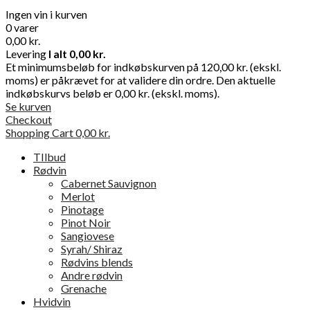
Ingen vin i kurven
0 varer
0,00 kr.
Levering
I alt
0,00 kr.
Et minimumsbeløb for indkøbskurven på 120,00 kr. (ekskl.
moms) er påkrævet for at validere din ordre. Den aktuelle
indkøbskurvs beløb er 0,00 kr. (ekskl. moms).
Se kurven
Checkout
Shopping Cart
0,00 kr.
TIlbud
Rødvin
Cabernet Sauvignon
Merlot
Pinotage
Pinot Noir
Sangiovese
Syrah/ Shiraz
Rødvins blends
Andre rødvin
Grenache
Hvidvin