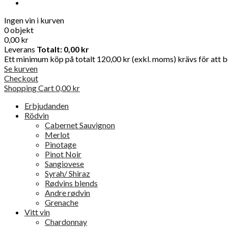
Ingen vin i kurven
0 objekt
0,00 kr
Leverans
Totalt:
0,00 kr
Ett minimum köp på totalt 120,00 kr (exkl. moms) krävs för att be
Se kurven
Checkout
Shopping Cart
0,00 kr
Erbjudanden
Rödvin
Cabernet Sauvignon
Merlot
Pinotage
Pinot Noir
Sangiovese
Syrah/ Shiraz
Rødvins blends
Andre rødvin
Grenache
Vitt vin
Chardonnay