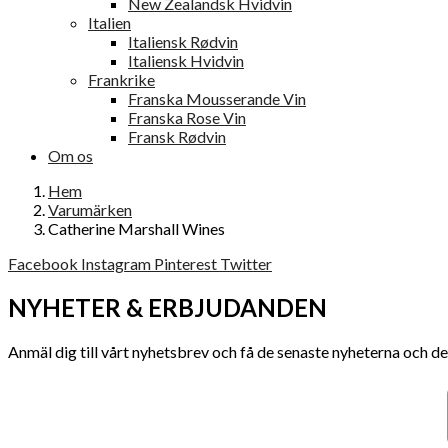
New Zealandsk Hvidvin
Italien
Italiensk Rødvin
Italiensk Hvidvin
Frankrike
Franska Mousserande Vin
Franska Rose Vin
Fransk Rødvin
Om os
Hem
Varumärken
Catherine Marshall Wines
Facebook
Instagram
Pinterest
Twitter
NYHETER & ERBJUDANDEN
Anmäl dig till vårt nyhetsbrev och få de senaste nyheterna och d