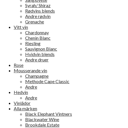
Syrah/ Shiraz
Rødvins blends
Andre rødvin
Grenache
Vitt vin
Chardonnay
Chenin Blanc
Riesling
Sauvignon Blanc
Hvidvin blends
Andre druer
Rose
Mousserande vin
Champagne
Methode Cape Classic
Andre
Hedvin
Andre
Vinlådor
Alla märken
Black Elephant Vintners
Blackwater Wine
Brookdale Estate