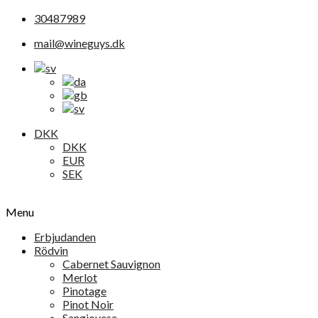
30487989
mail@wineguys.dk
DKK
DKK
EUR
SEK
Menu
Erbjudanden
Rödvin
Cabernet Sauvignon
Merlot
Pinotage
Pinot Noir
Sangiovese