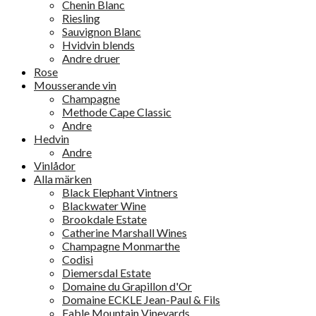
Chenin Blanc
Riesling
Sauvignon Blanc
Hvidvin blends
Andre druer
Rose
Mousserande vin
Champagne
Methode Cape Classic
Andre
Hedvin
Andre
Vinlådor
Alla märken
Black Elephant Vintners
Blackwater Wine
Brookdale Estate
Catherine Marshall Wines
Champagne Monmarthe
Codisi
Diemersdal Estate
Domaine du Grapillon d'Or
Domaine ECKLE Jean-Paul & Fils
Fable Mountain Vineyards