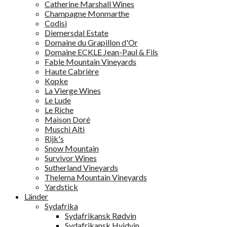
Catherine Marshall Wines
Champagne Monmarthe
Codisi
Diemersdal Estate
Domaine du Grapillon d'Or
Domaine ECKLE Jean-Paul & Fils
Fable Mountain Vineyards
Haute Cabrière
Kopke
La Vierge Wines
Le Lude
Le Riche
Maison Doré
Muschi Alti
Rijk's
Snow Mountain
Survivor Wines
Sutherland Vineyards
Thelema Mountain Vineyards
Yardstick
Länder
Sydafrika
Sydafrikansk Rødvin
Sydafrikansk Hvidvin