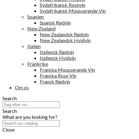
Sydafrikansk Rosevin
Sydafrikansk Mousserende Vin
Spanien
Spansk Rødvin
New Zealand
New Zealandsk Rødvin
New Zealandsk Hvidvin
Italien
Italiensk Rødvin
Italiensk Hvidvin
Frankrike
Franska Mousserande Vin
Franska Rose Vin
Fransk Rødvin
Om os
Search
Search
What are you looking for?
Close