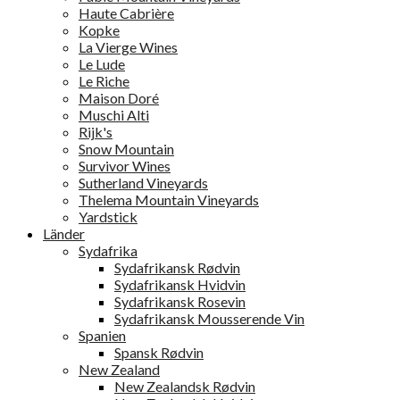
Haute Cabrière
Kopke
La Vierge Wines
Le Lude
Le Riche
Maison Doré
Muschi Alti
Rijk's
Snow Mountain
Survivor Wines
Sutherland Vineyards
Thelema Mountain Vineyards
Yardstick
Länder
Sydafrika
Sydafrikansk Rødvin
Sydafrikansk Hvidvin
Sydafrikansk Rosevin
Sydafrikansk Mousserende Vin
Spanien
Spansk Rødvin
New Zealand
New Zealandsk Rødvin