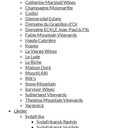
Catherine Marshall Wines
Champagne Monmarthe
Codisi
Diemersdal Estate
Domaine du Grapillon d'Or
Domaine ECKLE Jean-Paul & Fils
Fable Mountain Vineyards
Haute Cabrière
Kopke
La Vierge Wines
Le Lude
Le Riche
Maison Doré
Muschi Alti
Rijk's
Snow Mountain
Survivor Wines
Sutherland Vineyards
Thelema Mountain Vineyards
Yardstick
Länder
Sydafrika
Sydafrikansk Rødvin
Sydafrikansk Hvidvin