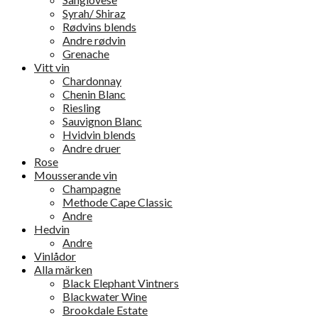
Syrah/ Shiraz
Rødvins blends
Andre rødvin
Grenache
Vitt vin
Chardonnay
Chenin Blanc
Riesling
Sauvignon Blanc
Hvidvin blends
Andre druer
Rose
Mousserande vin
Champagne
Methode Cape Classic
Andre
Hedvin
Andre
Vinlådor
Alla märken
Black Elephant Vintners
Blackwater Wine
Brookdale Estate