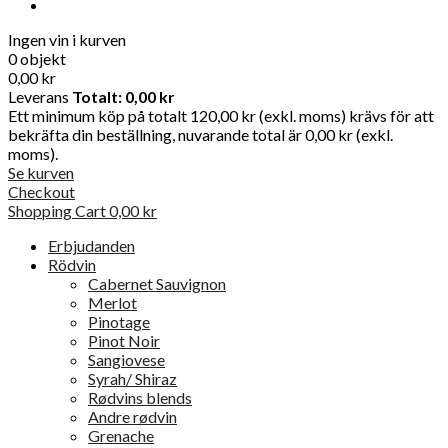
Ingen vin i kurven
0 objekt
0,00 kr
Leverans
Totalt:
0,00 kr
Ett minimum köp på totalt 120,00 kr (exkl. moms) krävs för att
bekräfta din beställning, nuvarande total är 0,00 kr (exkl.
moms).
Se kurven
Checkout
Shopping Cart
0,00 kr
Erbjudanden
Rödvin
Cabernet Sauvignon
Merlot
Pinotage
Pinot Noir
Sangiovese
Syrah/ Shiraz
Rødvins blends
Andre rødvin
Grenache