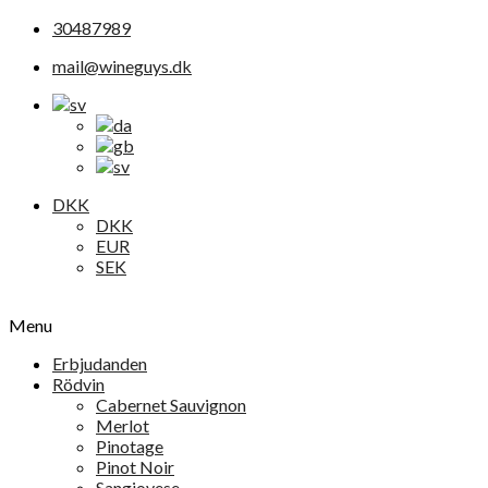
30487989
mail@wineguys.dk
DKK
DKK
EUR
SEK
Menu
Erbjudanden
Rödvin
Cabernet Sauvignon
Merlot
Pinotage
Pinot Noir
Sangiovese