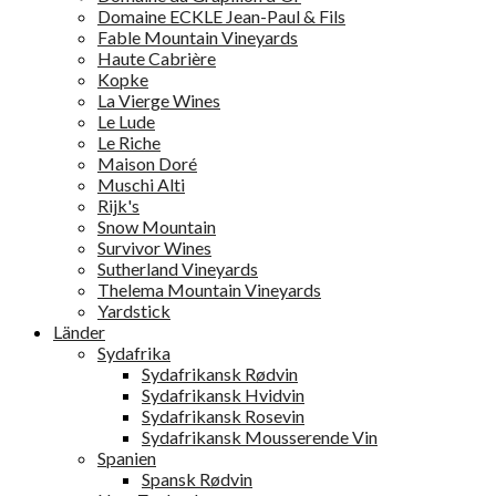
Domaine ECKLE Jean-Paul & Fils
Fable Mountain Vineyards
Haute Cabrière
Kopke
La Vierge Wines
Le Lude
Le Riche
Maison Doré
Muschi Alti
Rijk's
Snow Mountain
Survivor Wines
Sutherland Vineyards
Thelema Mountain Vineyards
Yardstick
Länder
Sydafrika
Sydafrikansk Rødvin
Sydafrikansk Hvidvin
Sydafrikansk Rosevin
Sydafrikansk Mousserende Vin
Spanien
Spansk Rødvin