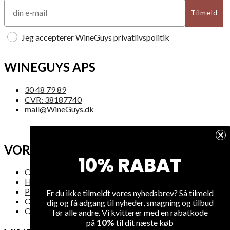
Tilmeld
Jeg accepterer WineGuys privatlivspolitik
WINEGUYS APS
30 48 79 89
CVR: 38187740
mail@WineGuys.dk
VORES FIRMA
10% RABAT
Om os
Handelsbetingelser
Privatlivsregler
Er du ikke tilmeldt vores nyhedsbrev? Så tilmeld
Om levering
dig og få adgang til nyheder, smagning og tilbud
Oversigt over hjemmesiden
før alle andre. Vi kvitterer med en rabatkode
10%
på
til dit næste køb