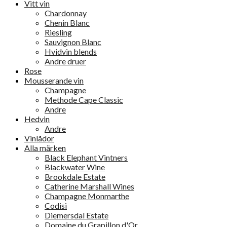
Vitt vin
Chardonnay
Chenin Blanc
Riesling
Sauvignon Blanc
Hvidvin blends
Andre druer
Rose
Mousserande vin
Champagne
Methode Cape Classic
Andre
Hedvin
Andre
Vinlådor
Alla märken
Black Elephant Vintners
Blackwater Wine
Brookdale Estate
Catherine Marshall Wines
Champagne Monmarthe
Codisi
Diemersdal Estate
Domaine du Grapillon d'Or