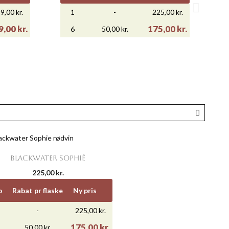
9,00 kr.
1
-
225,00 kr.
,00 kr.
175,00 kr.
6
50,00 kr.

Vis her
DONNAY
LA VIERGE APOGÉE SYRAH
299,00 kr.
 pris
Køb
Rabat pr flaske
Ny pris
1
-
299,00 kr.

Vis her
BLACKWATER SOPHIÉ
,00 kr.
249,00 kr.
6
50,00 kr.
225,00 kr.
b
Rabat pr flaske
Ny pris
-
225,00 kr.
175,00 kr.
50,00 kr.