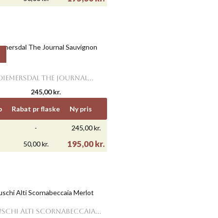

Vis her
DIEMERSDAL THE JOURNAL...
245,00 kr.
b
Rabat pr flaske
Ny pris
-
245,00 kr.
195,00 kr.
50,00 kr.

Vis her
SCHI ALTI SCORNABECCAIA...