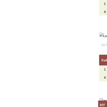
1
6
LA
Kø
1
6
NY