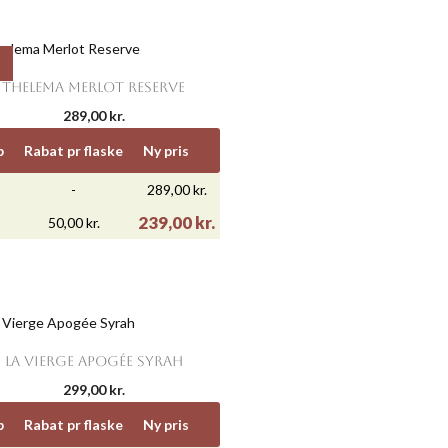

Vis her
THELEMA MERLOT RESERVE
289,00 kr.
b
Rabat pr flaske
Ny pris
-
289,00 kr.
239,00 kr.
50,00 kr.

Vis her
LA VIERGE APOGÉE SYRAH
299,00 kr.
b
Rabat pr flaske
Ny pris