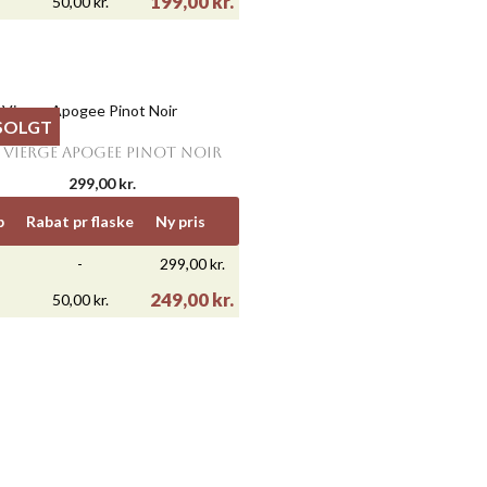
199,00 kr.
50,00 kr.
SOLGT

Vis her
 VIERGE APOGEE PINOT NOIR
299,00 kr.
b
Rabat pr flaske
Ny pris
-
299,00 kr.
249,00 kr.
50,00 kr.