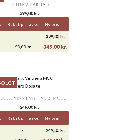

Vis her
THELEMA RABELAIS
399,00 kr.
b
Rabat pr flaske
Ny pris
-
399,00 kr.
349,00 kr.
50,00 kr.
SOLGT

Vis her
CK ELEPHANT VINTNERS MCC...
249,00 kr.
b
Rabat pr flaske
Ny pris
-
249,00 kr.