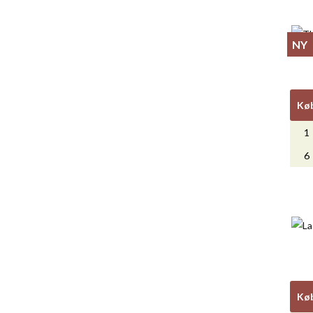
NY
Kø
1
6
Kø