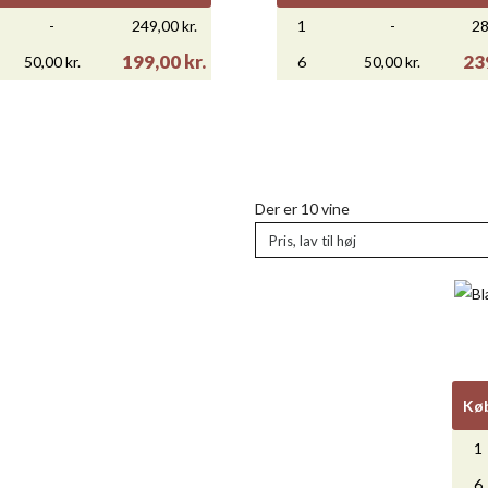
-
249,00 kr.
1
-
28
199,00 kr.
239
50,00 kr.
6
50,00 kr.

Vis her
LA VIERGE APOGÉE CHAR
Der er 10 vine

Vis her
MERSDAL THE JOURNAL...
299,00 kr.
245,00 kr.
Køb
Rabat pr flaske
Ny
Rabat pr flaske
Ny pris
1
-
-
245,00 kr.
249
6
50,00 kr.
195,00 kr.
50,00 kr.
Kø
1
6