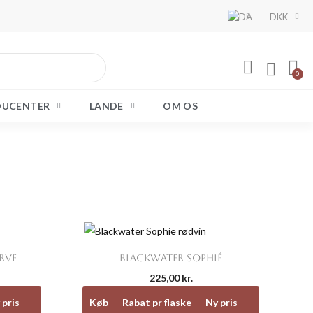
DKK
DUCENTER
LANDE
OM OS

Vis her
RVE
BLACKWATER SOPHIÉ
225,00 kr.
 pris
Køb
Rabat pr flaske
Ny pris