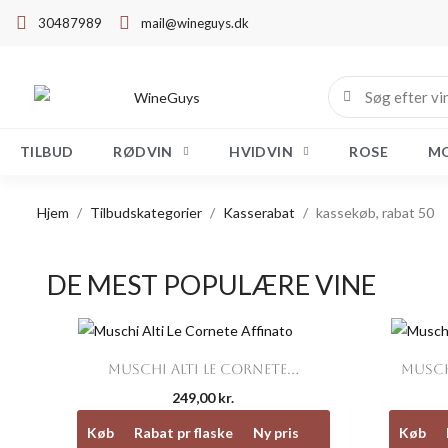
30487989
mail@wineguys.dk
TILBUD
RØDVIN
HVIDVIN
ROSE
M
Hjem
Tilbudskategorier
Kasserabat
kassekøb, rabat 50
DE MEST POPULÆRE VINE

Vis her
MUSCHI ALTI LE CORNETE...
MUSCH
249,00 kr.
Køb
Rabat pr flaske
Ny pris
Køb