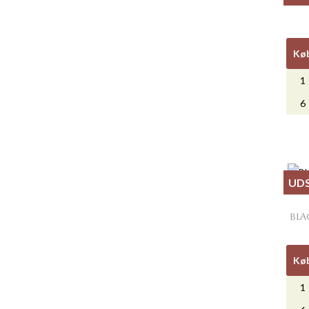
Kø
1
6
UD
BLA
Kø
1