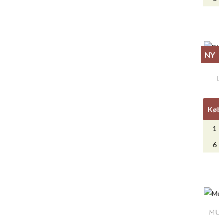
NY
Kø
1
6
MU