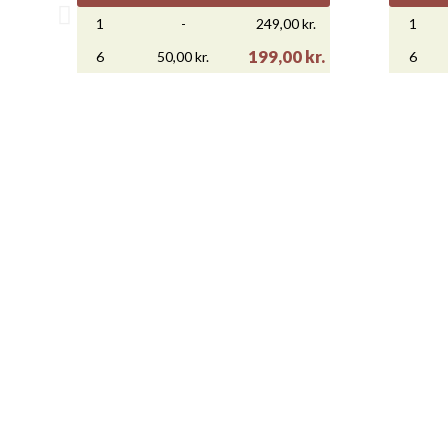
1
-
249,00 kr.
1
199,00 kr.
6
50,00 kr.
6
NY
NY

Vis her
THELEMA RABELAIS
DIE
399,00 kr.
Køb
Rabat pr flaske
Ny pris
Køb
1
-
399,00 kr.
1
349,00 kr.
6
50,00 kr.
6