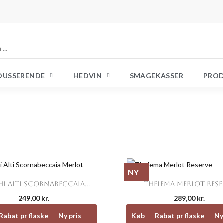
OUSSERENDE
HEDVIN
SMAGEKASSER
PRO
NY


Vis her
Vis her
I ALTI SCORNABECCAIA...
THELEMA MERLOT RESE
249,00 kr.
289,00 kr.
Rabat pr flaske
Ny pris
Køb
Rabat pr flaske
Ny