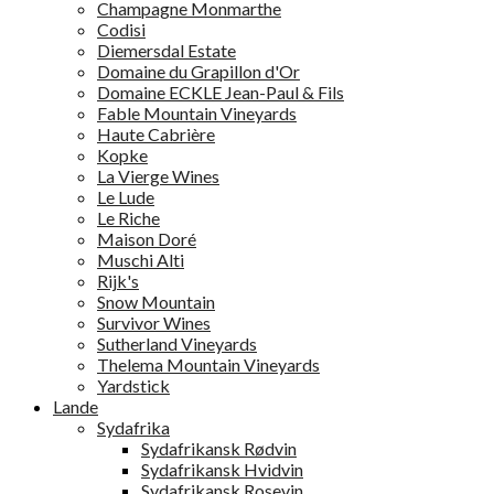
Champagne Monmarthe
Codisi
Diemersdal Estate
Domaine du Grapillon d'Or
Domaine ECKLE Jean-Paul & Fils
Fable Mountain Vineyards
Haute Cabrière
Kopke
La Vierge Wines
Le Lude
Le Riche
Maison Doré
Muschi Alti
Rijk's
Snow Mountain
Survivor Wines
Sutherland Vineyards
Thelema Mountain Vineyards
Yardstick
Lande
Sydafrika
Sydafrikansk Rødvin
Sydafrikansk Hvidvin
Sydafrikansk Rosevin