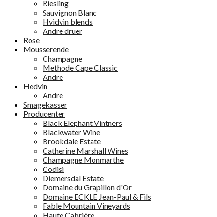
Riesling
Sauvignon Blanc
Hvidvin blends
Andre druer
Rose
Mousserende
Champagne
Methode Cape Classic
Andre
Hedvin
Andre
Smagekasser
Producenter
Black Elephant Vintners
Blackwater Wine
Brookdale Estate
Catherine Marshall Wines
Champagne Monmarthe
Codisi
Diemersdal Estate
Domaine du Grapillon d'Or
Domaine ECKLE Jean-Paul & Fils
Fable Mountain Vineyards
Haute Cabrière