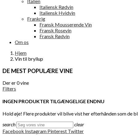
Italien
Italiensk Rødvin
Italiensk Hvidvin
Frankrig
Fransk Mousserende Vin
Fransk Rosevin
Fransk Rødvin
Om os
Hjem
Vin til bryllup
DE MEST POPULÆRE VINE
Der er 0 vine
Filters
INGEN PRODUKTER TILGÆNGELIGE ENDNU
Hold øje! Flere produkter vil blive vist her efterhånden som de bli
search
clear
Facebook
Instagram
Pinterest
Twitter