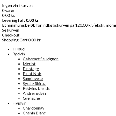
Ingen vin i kurven
0 varer
0,00 kr.
Levering
I alt
0,00 kr.
Et minimumsbeløb for indkøbskurven på 120,00 kr. (ekskl. moms) 
Se kurven
Checkout
Shopping Cart
0,00 kr.
TIlbud
Rødvin
Cabernet Sauvignon
Merlot
Pinotage
Pinot Noir
Sangiovese
Syrah/ Shiraz
Rødvins blends
Andre rødvin
Grenache
Hvidvin
Chardonnay
Chenin Blanc