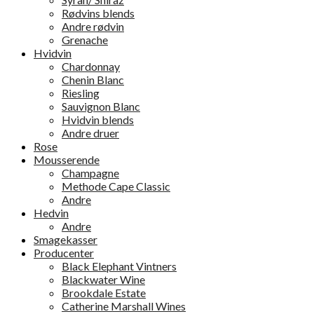
Rødvins blends
Andre rødvin
Grenache
Hvidvin
Chardonnay
Chenin Blanc
Riesling
Sauvignon Blanc
Hvidvin blends
Andre druer
Rose
Mousserende
Champagne
Methode Cape Classic
Andre
Hedvin
Andre
Smagekasser
Producenter
Black Elephant Vintners
Blackwater Wine
Brookdale Estate
Catherine Marshall Wines