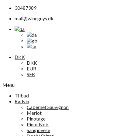
30487989
mail@wineguys.dk
DKK
DKK
EUR
SEK
Menu
TIlbud
Rødvin
Cabernet Sauvignon
Merlot
Pinotage
Pinot Noir
Sangiovese
Syrah/ Shiraz