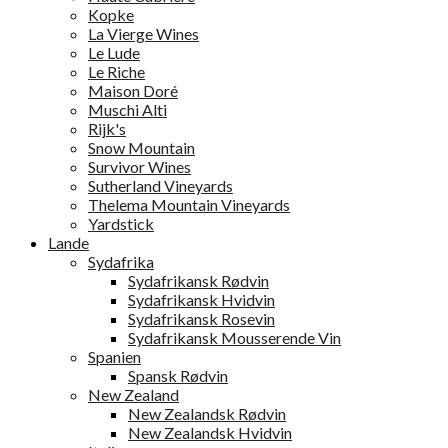
Kopke
La Vierge Wines
Le Lude
Le Riche
Maison Doré
Muschi Alti
Rijk's
Snow Mountain
Survivor Wines
Sutherland Vineyards
Thelema Mountain Vineyards
Yardstick
Lande
Sydafrika
Sydafrikansk Rødvin
Sydafrikansk Hvidvin
Sydafrikansk Rosevin
Sydafrikansk Mousserende Vin
Spanien
Spansk Rødvin
New Zealand
New Zealandsk Rødvin
New Zealandsk Hvidvin