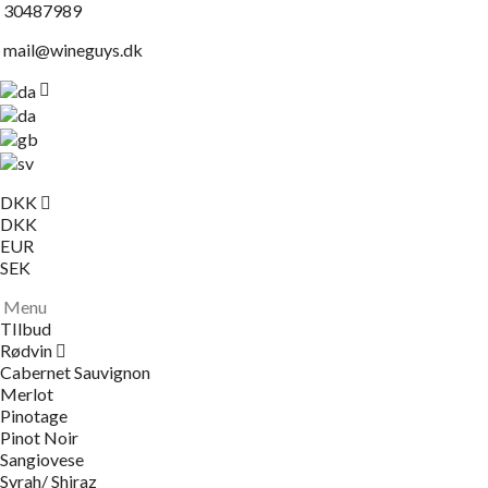
30487989
mail@wineguys.dk
DKK
DKK
EUR
SEK
Menu
TIlbud
Rødvin
Cabernet Sauvignon
Merlot
Pinotage
Pinot Noir
Sangiovese
Syrah/ Shiraz