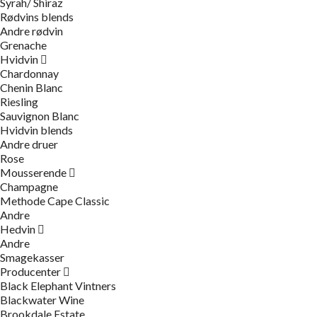
Syrah/ Shiraz
Rødvins blends
Andre rødvin
Grenache
Hvidvin
Chardonnay
Chenin Blanc
Riesling
Sauvignon Blanc
Hvidvin blends
Andre druer
Rose
Mousserende
Champagne
Methode Cape Classic
Andre
Hedvin
Andre
Smagekasser
Producenter
Black Elephant Vintners
Blackwater Wine
Brookdale Estate