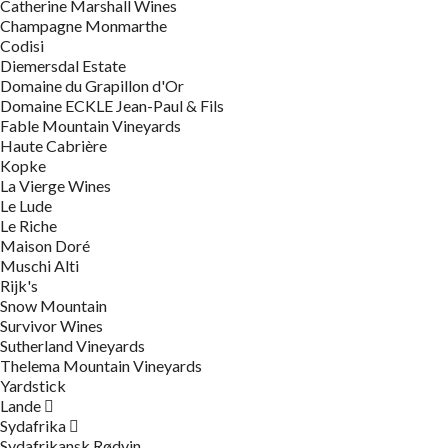
Catherine Marshall Wines
Champagne Monmarthe
Codisi
Diemersdal Estate
Domaine du Grapillon d'Or
Domaine ECKLE Jean-Paul & Fils
Fable Mountain Vineyards
Haute Cabrière
Kopke
La Vierge Wines
Le Lude
Le Riche
Maison Doré
Muschi Alti
Rijk's
Snow Mountain
Survivor Wines
Sutherland Vineyards
Thelema Mountain Vineyards
Yardstick
Lande
Sydafrika
Sydafrikansk Rødvin