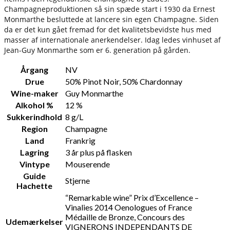
Champagneproduktionen så sin spæde start i 1930 da Ernest
Monmarthe besluttede at lancere sin egen Champagne. Siden
da er det kun gået fremad for det kvalitetsbevidste hus med
masser af internationale anerkendelser. Idag ledes vinhuset af
Jean-Guy Monmarthe som er 6. generation på gården.
Årgang
NV
Drue
50% Pinot Noir, 50% Chardonnay
Wine-maker
Guy Monmarthe
Alkohol %
12 %
Sukkerindhold
8 g/L
Region
Champagne
Land
Frankrig
Lagring
3 år plus på flasken
Vintype
Mouserende
Guide
Stjerne
Hachette
“Remarkable wine” Prix d’Excellence –
Vinalies 2014 Oenologues of France
Médaille de Bronze, Concours des
Udemærkelser
VIGNERONS INDEPENDANTS DE