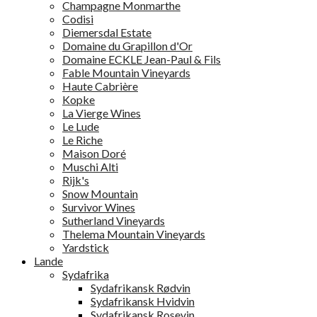
Champagne Monmarthe
Codisi
Diemersdal Estate
Domaine du Grapillon d'Or
Domaine ECKLE Jean-Paul & Fils
Fable Mountain Vineyards
Haute Cabrière
Kopke
La Vierge Wines
Le Lude
Le Riche
Maison Doré
Muschi Alti
Rijk's
Snow Mountain
Survivor Wines
Sutherland Vineyards
Thelema Mountain Vineyards
Yardstick
Lande
Sydafrika
Sydafrikansk Rødvin
Sydafrikansk Hvidvin
Sydafrikansk Rosevin