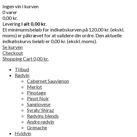
Ingen vin i kurven
0 varer
0,00 kr.
Levering
I alt
0,00 kr.
Et minimumsbeløb for indkøbskurven på 120,00 kr. (ekskl.
moms) er påkrævet for at validere din ordre. Den aktuelle
indkøbskurvs beløb er 0,00 kr. (ekskl. moms).
Se kurven
Checkout
Shopping Cart
0,00 kr.
TIlbud
Rødvin
Cabernet Sauvignon
Merlot
Pinotage
Pinot Noir
Sangiovese
Syrah/ Shiraz
Rødvins blends
Andre rødvin
Grenache
Hvidvin