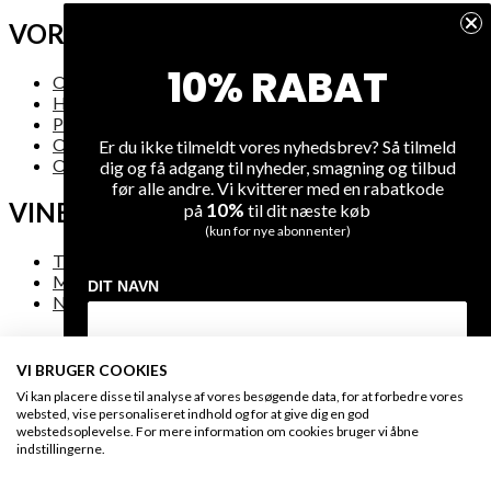
VORES FIRMA
10% RABAT
Om os
Handelsbetingelser
Privatlivsregler
Om levering
Er du ikke tilmeldt vores nyhedsbrev? Så tilmeld
Oversigt over hjemmesiden
dig og få adgang til nyheder, smagning og tilbud
før alle andre. Vi kvitterer med en rabatkode
VINE
10%
på
til dit næste køb
(kun for nye abonnenter)
Tilbud
Mest solgte vine
DIT NAVN
Nye vine
VI BRUGER COOKIES
DIN EMAIL
FAQ
Vi kan placere disse til analyse af vores besøgende data, for at forbedre vores
websted, vise personaliseret indhold og for at give dig en god
webstedsoplevelse. For mere information om cookies bruger vi åbne
Kontakt os
indstillingerne.
Sikker betaling
MODTAG DIN RABATKODE
Engros & HORESTA