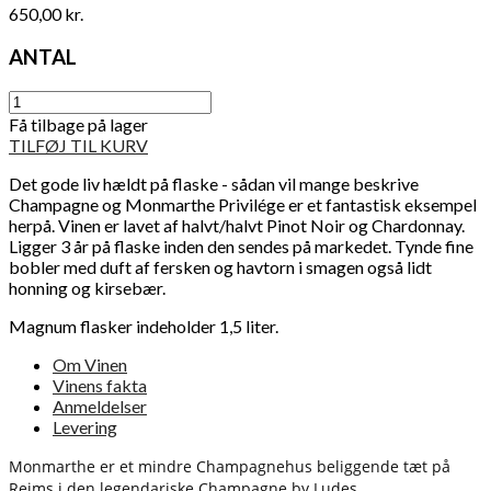
650,00 kr.
ANTAL
Få tilbage på lager
TILFØJ TIL KURV
Det gode liv hældt på flaske - sådan vil mange beskrive
Champagne og Monmarthe Privilége er et fantastisk eksempel
herpå. Vinen er lavet af halvt/halvt Pinot Noir og Chardonnay.
Ligger 3 år på flaske inden den sendes på markedet. Tynde fine
bobler med duft af fersken og havtorn i smagen også lidt
honning og kirsebær.
Magnum flasker indeholder 1,5 liter.
Om Vinen
Vinens fakta
Anmeldelser
Levering
Monmarthe er et mindre Champagnehus beliggende tæt på
Reims i den legendariske Champagne by Ludes.