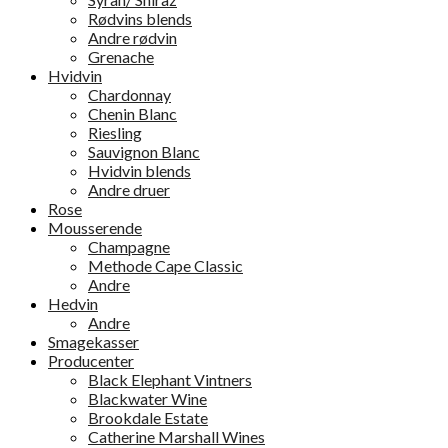
Rødvins blends
Andre rødvin
Grenache
Hvidvin
Chardonnay
Chenin Blanc
Riesling
Sauvignon Blanc
Hvidvin blends
Andre druer
Rose
Mousserende
Champagne
Methode Cape Classic
Andre
Hedvin
Andre
Smagekasser
Producenter
Black Elephant Vintners
Blackwater Wine
Brookdale Estate
Catherine Marshall Wines