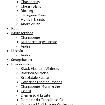
Chardonnay
Chenin Blanc
Riesling
Sauvignon Blanc
Hvidvin blends
Andre druer
Rose
Mousserende
Champagne
Methode Cape Classic
Andre
Hedvin
Andre
Smagekasser
Producenter
Black Elephant Vintners
Blackwater Wine
Brookdale Estate
Catherine Marshall Wines
Champagne Monmarthe
Codisi
Diemersdal Estate
Domaine du Grapillon d'Or
Domaine ECKLE Jean-Paul & Fils