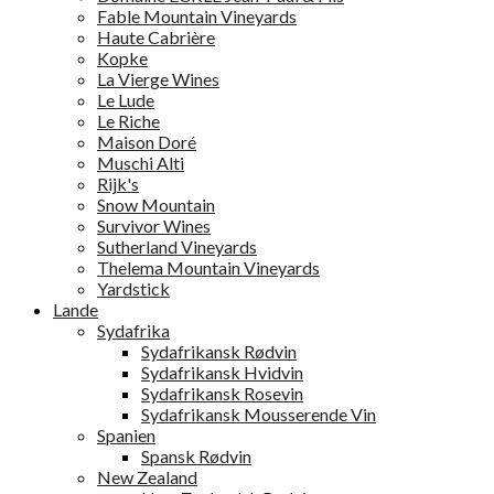
Fable Mountain Vineyards
Haute Cabrière
Kopke
La Vierge Wines
Le Lude
Le Riche
Maison Doré
Muschi Alti
Rijk's
Snow Mountain
Survivor Wines
Sutherland Vineyards
Thelema Mountain Vineyards
Yardstick
Lande
Sydafrika
Sydafrikansk Rødvin
Sydafrikansk Hvidvin
Sydafrikansk Rosevin
Sydafrikansk Mousserende Vin
Spanien
Spansk Rødvin
New Zealand