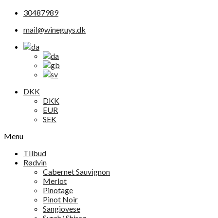
30487989
mail@wineguys.dk
DKK
DKK
EUR
SEK
Menu
TIlbud
Rødvin
Cabernet Sauvignon
Merlot
Pinotage
Pinot Noir
Sangiovese
Syrah/ Shiraz