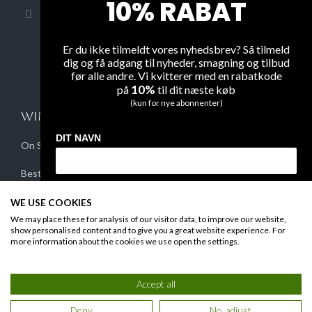
10% RABAT
mail@WineGuys.dk
Privacy
Shipping
Er du ikke tilmeldt vores nyhedsbrev? Så tilmeld
dig og få adgang til nyheder, smagning og tilbud
Overview
før alle andre. Vi kvitterer med en rabatkode
10%
på
til dit næste køb
(kun for nye abonnenter)
WINE
FAQ
DIT NAVN
On Sale
Contact Us
Bestsellers
Secure Payment
DIN EMAIL
New Arrivals
B-t-B
WE USE COOKIES
We may place these for analysis of our visitor data, to improve our website,
show personalised content and to give you a great website experience. For
more information about the cookies we use open the settings.
MODTAG DIN RABATKODE
Accept all
Du giver os lov at kontakte dig på e-mail og kan til enhver tid afmelde dig
© 2021 WineGuys ApS. All rights reserved
igen på linket i bunden af vores e-mails. Læs også vores
privatlivs politik
.
Deny
No, adjust