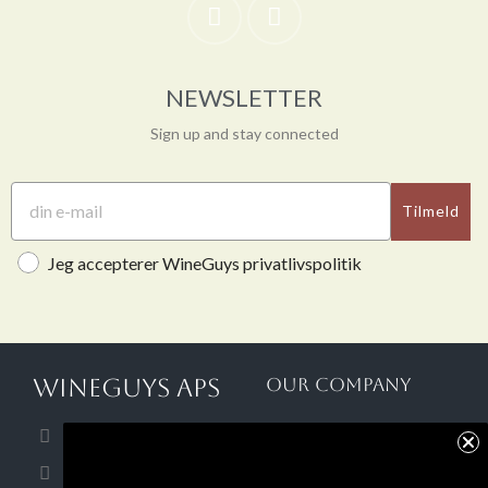
NEWSLETTER
Sign up and stay connected
Tilmeld
Jeg accepterer WineGuys privatlivspolitik
WINEGUYS APS
OUR COMPANY
About Us
30 48 79 89
Terms and Conditions
CVR: 38187740