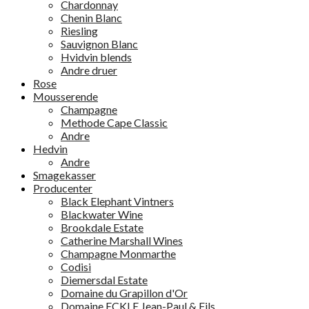
Chardonnay
Chenin Blanc
Riesling
Sauvignon Blanc
Hvidvin blends
Andre druer
Rose
Mousserende
Champagne
Methode Cape Classic
Andre
Hedvin
Andre
Smagekasser
Producenter
Black Elephant Vintners
Blackwater Wine
Brookdale Estate
Catherine Marshall Wines
Champagne Monmarthe
Codisi
Diemersdal Estate
Domaine du Grapillon d'Or
Domaine ECKLE Jean-Paul & Fils