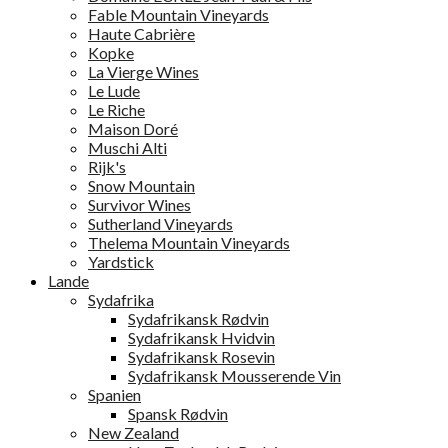
Fable Mountain Vineyards
Haute Cabrière
Kopke
La Vierge Wines
Le Lude
Le Riche
Maison Doré
Muschi Alti
Rijk's
Snow Mountain
Survivor Wines
Sutherland Vineyards
Thelema Mountain Vineyards
Yardstick
Lande
Sydafrika
Sydafrikansk Rødvin
Sydafrikansk Hvidvin
Sydafrikansk Rosevin
Sydafrikansk Mousserende Vin
Spanien
Spansk Rødvin
New Zealand