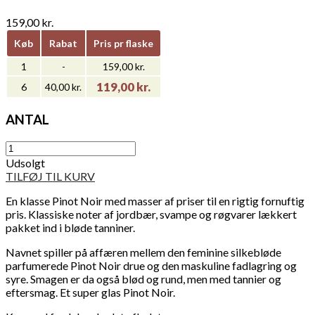
159,00 kr.
Køb
Rabat
Pris pr flaske
1
-
159,00 kr.
119,00 kr.
6
40,00 kr.
ANTAL
Udsolgt
TILFØJ TIL KURV
En klasse Pinot Noir med masser af priser til en rigtig fornuftig
pris. Klassiske noter af jordbær, svampe og røgvarer lækkert
pakket ind i bløde tanniner.
Navnet spiller på affæren mellem den feminine silkebløde
parfumerede Pinot Noir drue og den maskuline fadlagring og
syre. Smagen er da også blød og rund, men med tannier og
eftersmag. Et super glas Pinot Noir.