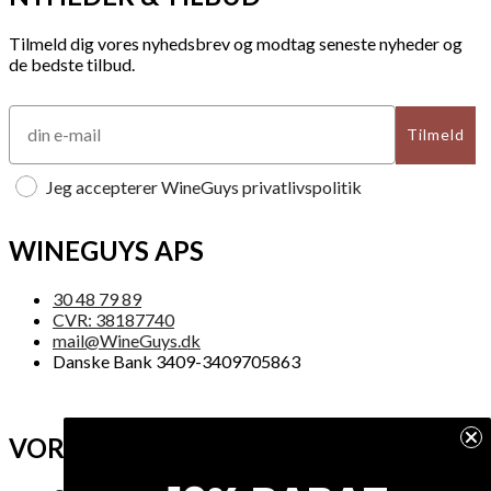
Tilmeld dig vores nyhedsbrev og modtag seneste nyheder og
de bedste tilbud.
Tilmeld
Jeg accepterer WineGuys privatlivspolitik
WINEGUYS APS
30 48 79 89
CVR: 38187740
mail@WineGuys.dk
Danske Bank 3409-3409705863
VORES FIRMA