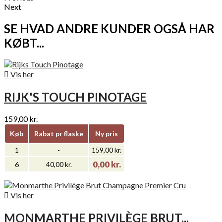
Next
SE HVAD ANDRE KUNDER OGSÅ HAR
KØBT...

Vis her
RIJK'S TOUCH PINOTAGE
159,00 kr.
Køb
Rabat pr flaske
Ny pris
1
-
159,00 kr.
0,00 kr.
6
40,00 kr.

Vis her
MONMARTHE PRIVILÈGE BRUT...