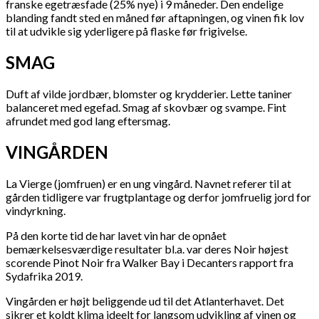
franske egetræsfade (25% nye) i 9 måneder. Den endelige
blanding fandt sted en måned før aftapningen, og vinen fik lov
til at udvikle sig yderligere på flaske før frigivelse.
SMAG
Duft af vilde jordbær, blomster og krydderier. Lette taniner
balanceret med egefad. Smag af skovbær og svampe. Fint
afrundet med god lang eftersmag.
VINGÅRDEN
La Vierge (jomfruen) er en ung vingård. Navnet referer til at
gården tidligere var frugtplantage og derfor jomfruelig jord for
vindyrkning.
På den korte tid de har lavet vin har de opnået
bemærkelsesværdige resultater bl.a. var deres Noir højest
scorende Pinot Noir fra Walker Bay i Decanters rapport fra
Sydafrika 2019.
Vingården er højt beliggende ud til det Atlanterhavet. Det
sikrer et koldt klima ideelt for langsom udvikling af vinen og