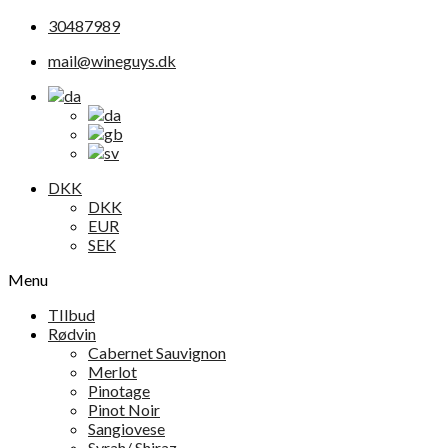
30487989
mail@wineguys.dk
DKK
DKK
EUR
SEK
Menu
TIlbud
Rødvin
Cabernet Sauvignon
Merlot
Pinotage
Pinot Noir
Sangiovese
Syrah/ Shiraz