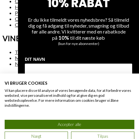
10% RABAT
Om os
Handelsbetingelser
Privatlivsregler
Om levering
Er du ikke tilmeldt vores nyhedsbrev? Så tilmeld
Oversigt over hjemmesiden
dig og få adgang til nyheder, smagning og tilbud
før alle andre. Vi kvitterer med en rabatkode
VINE
10%
på
til dit næste køb
(kun for nye abonnenter)
Tilbud
Mest solgte vine
DIT NAVN
Nye vine
VI BRUGER COOKIES
DIN EMAIL
FAQ
Vi kan placere disse til analyse af vores besøgende data, for at forbedre vores
websted, vise personaliseret indhold og for at give dig en god
webstedsoplevelse. For mere information om cookies bruger vi åbne
Kontakt os
indstillingerne.
Sikker betaling
MODTAG DIN RABATKODE
Engros & HORESTA
Fortrudt køb
Accepter alle
Du giver os lov at kontakte dig på e-mail og kan til enhver tid afmelde dig
igen på linket i bunden af vores e-mails. Læs også vores
privatlivs politik
.
Nægt
Tilpas