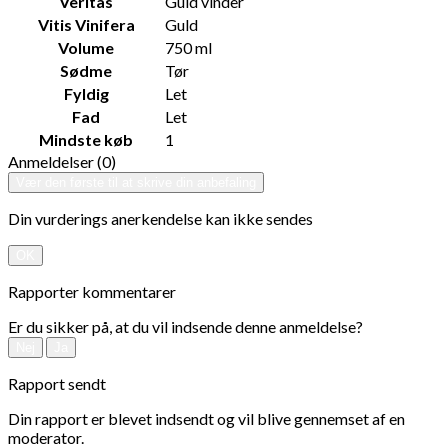
Veritas
Guld vinder
Vitis Vinifera
Guld
Volume
750 ml
Sødme
Tør
Fyldig
Let
Fad
Let
Mindste køb
1
Anmeldelser (0)
Vær den første til at skrive din anbefaling
Din vurderings anerkendelse kan ikke sendes
OK
Rapporter kommentarer
Er du sikker på, at du vil indsende denne anmeldelse?
Nej
Ja
Rapport sendt
Din rapport er blevet indsendt og vil blive gennemset af en
moderator.