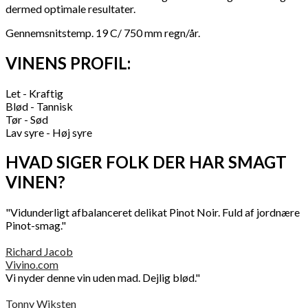
dermed optimale resultater.
Gennemsnitstemp. 19 C/ 750 mm regn/år.
VINENS PROFIL:
Let - Kraftig
Blød - Tannisk
Tør - Sød
Lav syre - Høj syre
HVAD SIGER FOLK DER HAR SMAGT
VINEN?
"Vidunderligt afbalanceret delikat Pinot Noir. Fuld af jordnære
Pinot-smag."
Richard Jacob
Vivino.com
Vi nyder denne vin uden mad. Dejlig blød."
Tonny Wiksten