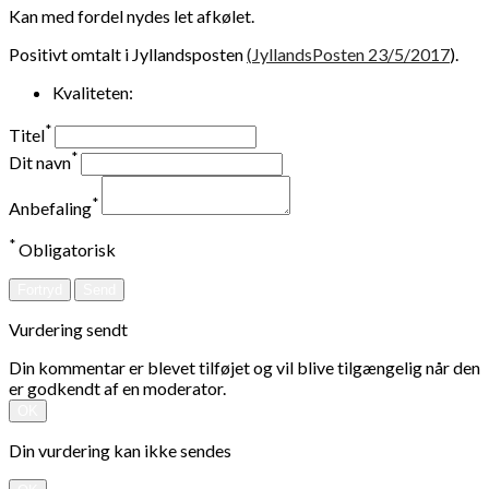
Kan med fordel nydes let afkølet.
Positivt omtalt i Jyllandsposten
(
JyllandsPosten 23/5/2017
).
Kvaliteten:
*
Titel
*
Dit navn
*
Anbefaling
*
Obligatorisk
Fortryd
Send
Vurdering sendt
Din kommentar er blevet tilføjet og vil blive tilgængelig når den
er godkendt af en moderator.
OK
Din vurdering kan ikke sendes