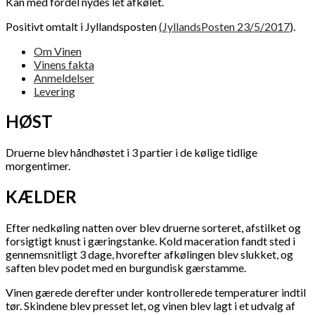
Kan med fordel nydes let afkølet.
Positivt omtalt i Jyllandsposten
(
JyllandsPosten 23/5/2017
).
Om Vinen
Vinens fakta
Anmeldelser
Levering
HØST
Druerne blev håndhøstet i 3 partier i de kølige tidlige
morgentimer.
KÆLDER
Efter nedkøling natten over blev druerne sorteret, afstilket og
forsigtigt knust i gæringstanke. Kold maceration fandt sted i
gennemsnitligt 3 dage, hvorefter afkølingen blev slukket, og
saften blev podet med en burgundisk gærstamme.
Vinen gærede derefter under kontrollerede temperaturer indtil
tør. Skindene blev presset let, og vinen blev lagt i et udvalg af