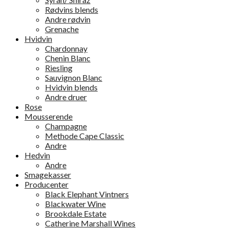
Rødvins blends
Andre rødvin
Grenache
Hvidvin
Chardonnay
Chenin Blanc
Riesling
Sauvignon Blanc
Hvidvin blends
Andre druer
Rose
Mousserende
Champagne
Methode Cape Classic
Andre
Hedvin
Andre
Smagekasser
Producenter
Black Elephant Vintners
Blackwater Wine
Brookdale Estate
Catherine Marshall Wines