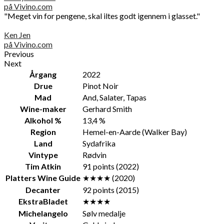
på Vivino.com
"Meget vin for pengene, skal iltes godt igennem i glasset."
Ken Jen
på Vivino.com
Previous
Next
Årgang
2022
Drue
Pinot Noir
Mad
And, Salater, Tapas
Wine-maker
Gerhard Smith
Alkohol %
13,4 %
Region
Hemel-en-Aarde (Walker Bay)
Land
Sydafrika
Vintype
Rødvin
Tim Atkin
91 points (2022)
Platters Wine Guide
★★★★ (2020)
Decanter
92 points (2015)
EkstraBladet
★★★★
Michelangelo
Sølv medalje