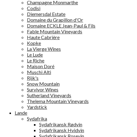
Champagne Monmarthe
Codisi
Diemersdal Estate
Domaine du Grapillon d'Or
Domaine ECKLE Jean-Paul & Fils
Fable Mountain Vineyards
Haute Cabrière
Kopke
La Vierge Wines
Le Lude
Le Riche
Maison Doré
Muschi Alti
Rijk's
Snow Mountain
Survivor Wines
Sutherland Vineyards
Thelema Mountain Vineyards
Yardstick
Lande
Sydafrika
Sydafrikansk Rødvin
Sydafrikansk Hvidvin
Sydafrikansk Rosevin