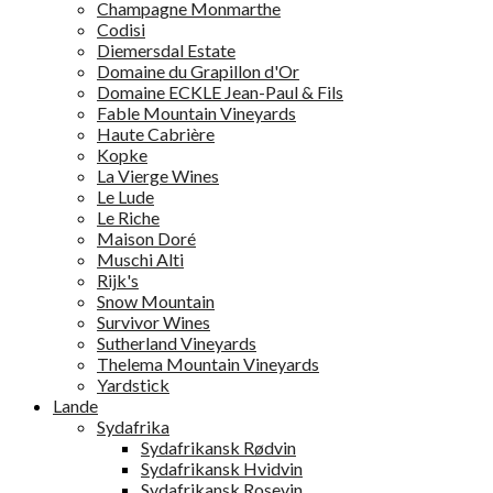
Champagne Monmarthe
Codisi
Diemersdal Estate
Domaine du Grapillon d'Or
Domaine ECKLE Jean-Paul & Fils
Fable Mountain Vineyards
Haute Cabrière
Kopke
La Vierge Wines
Le Lude
Le Riche
Maison Doré
Muschi Alti
Rijk's
Snow Mountain
Survivor Wines
Sutherland Vineyards
Thelema Mountain Vineyards
Yardstick
Lande
Sydafrika
Sydafrikansk Rødvin
Sydafrikansk Hvidvin
Sydafrikansk Rosevin