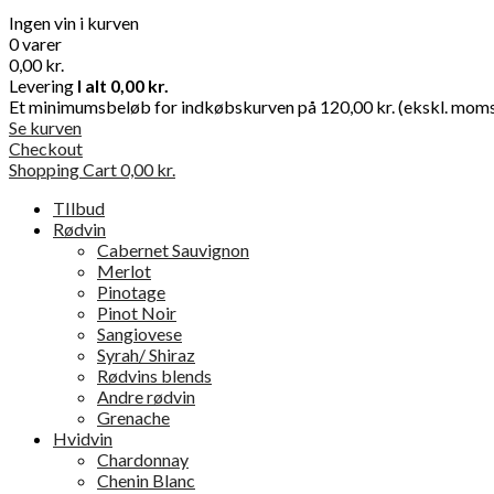
Ingen vin i kurven
0 varer
0,00 kr.
Levering
I alt
0,00 kr.
Et minimumsbeløb for indkøbskurven på 120,00 kr. (ekskl. moms) 
Se kurven
Checkout
Shopping Cart
0,00 kr.
TIlbud
Rødvin
Cabernet Sauvignon
Merlot
Pinotage
Pinot Noir
Sangiovese
Syrah/ Shiraz
Rødvins blends
Andre rødvin
Grenache
Hvidvin
Chardonnay
Chenin Blanc