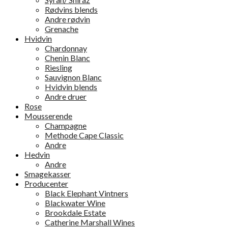
Rødvins blends
Andre rødvin
Grenache
Hvidvin
Chardonnay
Chenin Blanc
Riesling
Sauvignon Blanc
Hvidvin blends
Andre druer
Rose
Mousserende
Champagne
Methode Cape Classic
Andre
Hedvin
Andre
Smagekasser
Producenter
Black Elephant Vintners
Blackwater Wine
Brookdale Estate
Catherine Marshall Wines