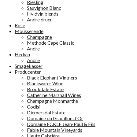
Riesling
Sauvignon Blanc
Hvidvin blends
Andre druer
Rose
Mousserende
Champagne
Methode Cape Classic
Andre
Hedvin
Andre
Smagekasser
Producenter
Black Elephant Vintners
Blackwater Wine
Brookdale Estate
Catherine Marshall Wines
Champagne Monmarthe
Codisi
Diemersdal Estate
Domaine du Grapillon d'Or
Domaine ECKLE Jean-Paul & Fils
Fable Mountain Vineyards
Haute Cabrière