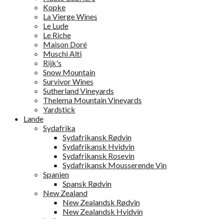
Kopke
La Vierge Wines
Le Lude
Le Riche
Maison Doré
Muschi Alti
Rijk's
Snow Mountain
Survivor Wines
Sutherland Vineyards
Thelema Mountain Vineyards
Yardstick
Lande
Sydafrika
Sydafrikansk Rødvin
Sydafrikansk Hvidvin
Sydafrikansk Rosevin
Sydafrikansk Mousserende Vin
Spanien
Spansk Rødvin
New Zealand
New Zealandsk Rødvin
New Zealandsk Hvidvin