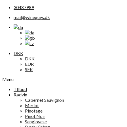
30487989
mail@wineguys.dk
DKK
DKK
EUR
SEK
Menu
TIlbud
Rødvin
Cabernet Sauvignon
Merlot
Pinotage
Pinot Noir
Sangiovese
Syrah/ Shiraz