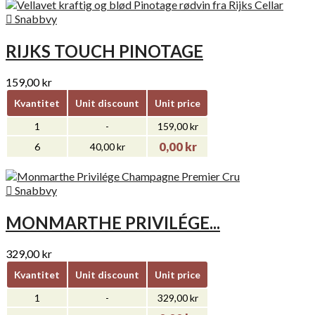

Snabbvy
RIJKS TOUCH PINOTAGE
159,00 kr
Kvantitet
Unit discount
Unit price
1
-
159,00 kr
0,00 kr
6
40,00 kr

Snabbvy
MONMARTHE PRIVILÉGE...
329,00 kr
Kvantitet
Unit discount
Unit price
1
-
329,00 kr