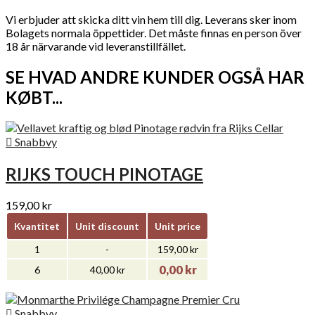
Vi erbjuder att skicka ditt vin hem till dig. Leverans sker inom
Bolagets normala öppettider. Det måste finnas en person över
18 år närvarande vid leveranstillfället.
SE HVAD ANDRE KUNDER OGSÅ HAR
KØBT...

Snabbvy
RIJKS TOUCH PINOTAGE
159,00 kr
Kvantitet
Unit discount
Unit price
1
-
159,00 kr
0,00 kr
6
40,00 kr

Snabbvy