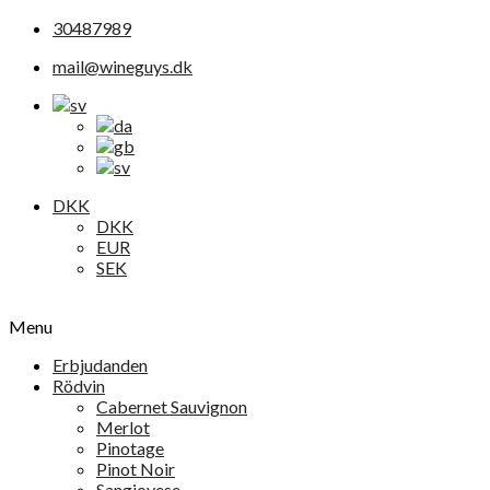
30487989
mail@wineguys.dk
DKK
DKK
EUR
SEK
Menu
Erbjudanden
Rödvin
Cabernet Sauvignon
Merlot
Pinotage
Pinot Noir
Sangiovese