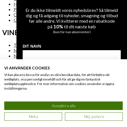
Handelsbetingelser
Privatlivsregler
Er du ikke tilmeldt vores nyhedsbrev? Så tilmeld
Om levering
dig og få adgang til nyheder, smagning og tilbud
Oversigt over hjemmesiden
før alle andre. Vi kvitterer med en rabatkode
10%
på
til dit næste køb
VINE
(kun for nye abonnenter)
Tilbud
DIT NAVN
Mest solgte vine
Nye vine
VI ANVÄNDER COOKIES
DIN EMAIL
Vi kan placera dessa för analys av våra besökardata, för att förbättra vår
FAQ
webbplats, visa personligt innehåll och för att ge dig en fantastisk
webbplatsupplevelse. För mer information om cookies använder vi öppna
inställningarna.
Kontakta oss
MODTAG DIN RABATKODE
Sikker betaling
Engros & HORESTA
Acceptera alla
Du giver os lov at kontakte dig på e-mail og kan til enhver tid afmelde dig
igen på linket i bunden af vores e-mails. Læs også vores
privatlivs politik
.
Neka
Nej, justera
© 2021 WineGuys ApS. All rights reserved