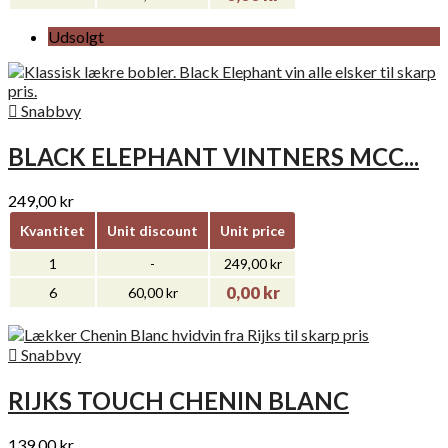
Udsolgt

Snabbvy
BLACK ELEPHANT VINTNERS MCC...
249,00 kr
Kvantitet
Unit discount
Unit price
1
-
249,00 kr
0,00 kr
6
60,00 kr

Snabbvy
RIJKS TOUCH CHENIN BLANC
139,00 kr