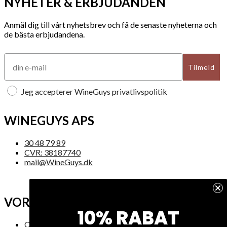
NYHETER & ERBJUDANDEN
Anmäl dig till vårt nyhetsbrev och få de senaste nyheterna och
de bästa erbjudandena.
Tilmeld
Jeg accepterer WineGuys privatlivspolitik
WINEGUYS APS
30 48 79 89
CVR: 38187740
mail@WineGuys.dk
VORES FIRMA
10% RABAT
Om os