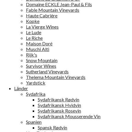
Domaine ECKLE Jean-Paul & Fils
Fable Mountain Vineyards
Haute Cabrière
Kopke
La Vierge Wines
Le Lude
Le Riche
Maison Doré
Muschi Alti
Rijk's
Snow Mountain
Survivor Wines
Sutherland Vineyards
Thelema Mountain Vineyards
Yardstick
Länder
Sydafrika
Sydafrikansk Rødvin
Sydafrikansk Hvidvin
Sydafrikansk Rosevin
Sydafrikansk Mousserende Vin
Spanien
Spansk Rødvin