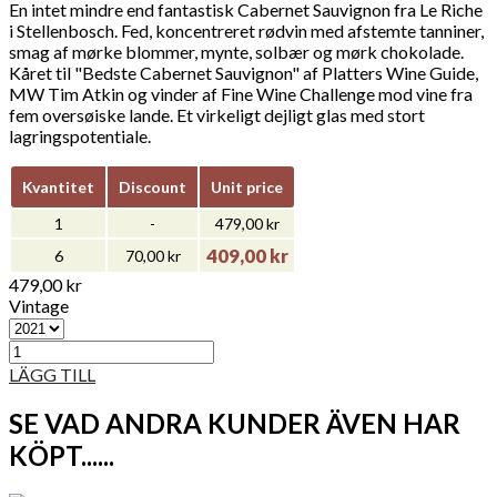
En intet mindre end fantastisk Cabernet Sauvignon fra Le Riche
i Stellenbosch. Fed, koncentreret rødvin med afstemte tanniner,
smag af mørke blommer, mynte, solbær og mørk chokolade.
Kåret til "Bedste Cabernet Sauvignon" af Platters Wine Guide,
MW Tim Atkin og vinder af Fine Wine Challenge mod vine fra
fem oversøiske lande. Et virkeligt dejligt glas med stort
lagringspotentiale.
Kvantitet
Discount
Unit price
1
-
479,00 kr
409,00 kr
6
70,00 kr
479,00 kr
Vintage
LÄGG TILL
SE VAD ANDRA KUNDER ÄVEN HAR
KÖPT...​​...