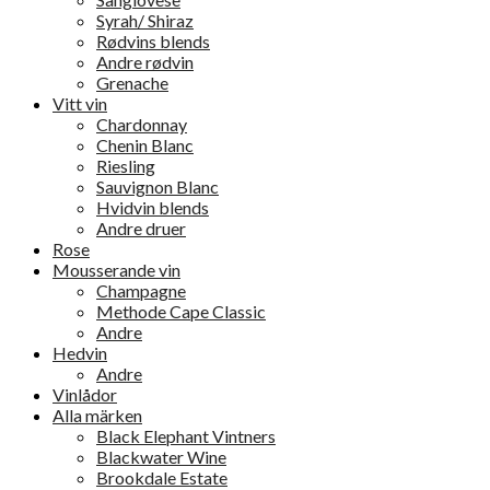
Syrah/ Shiraz
Rødvins blends
Andre rødvin
Grenache
Vitt vin
Chardonnay
Chenin Blanc
Riesling
Sauvignon Blanc
Hvidvin blends
Andre druer
Rose
Mousserande vin
Champagne
Methode Cape Classic
Andre
Hedvin
Andre
Vinlådor
Alla märken
Black Elephant Vintners
Blackwater Wine
Brookdale Estate