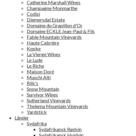
Catherine Marshall Wines
Champagne Monmarthe
Codisi
Diemersdal Estate
Domaine du Grapillon d'Or
Domaine ECKLE Jean-Paul & Fils
Fable Mountain Vineyards
Haute Cabrière
Kopke
La Vierge Wines
Le Lude
Le Riche
Maison Doré
Muschi Alti
Rijk's
Snow Mountain
Survivor Wines
Sutherland Vineyards
Thelema Mountain Vineyards
Yardstick
Länder
Sydafrika
Sydafrikansk Rødvin
Sydafrikansk Hvidvin