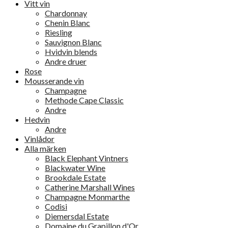
Vitt vin
Chardonnay
Chenin Blanc
Riesling
Sauvignon Blanc
Hvidvin blends
Andre druer
Rose
Mousserande vin
Champagne
Methode Cape Classic
Andre
Hedvin
Andre
Vinlådor
Alla märken
Black Elephant Vintners
Blackwater Wine
Brookdale Estate
Catherine Marshall Wines
Champagne Monmarthe
Codisi
Diemersdal Estate
Domaine du Grapillon d'Or