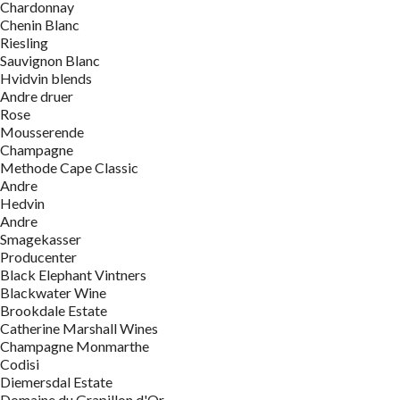
Chardonnay
Chenin Blanc
Riesling
Sauvignon Blanc
Hvidvin blends
Andre druer
Rose
Mousserende
Champagne
Methode Cape Classic
Andre
Hedvin
Andre
Smagekasser
Producenter
Black Elephant Vintners
Blackwater Wine
Brookdale Estate
Catherine Marshall Wines
Champagne Monmarthe
Codisi
Diemersdal Estate
Domaine du Grapillon d'Or