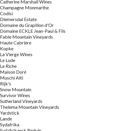
Catherine Marshall Wines
Champagne Monmarthe
Codisi
Diemersdal Estate
Domaine du Grapillon d'Or
Domaine ECKLE Jean-Paul & Fils
Fable Mountain Vineyards
Haute Cabrière
Kopke
La Vierge Wines
Le Lude
Le Riche
Maison Doré
Muschi Alti
Rijk's
Snow Mountain
Survivor Wines
Sutherland Vineyards
Thelema Mountain Vineyards
Yardstick
Lande
Sydafrika
Sydafrikansk Rødvin