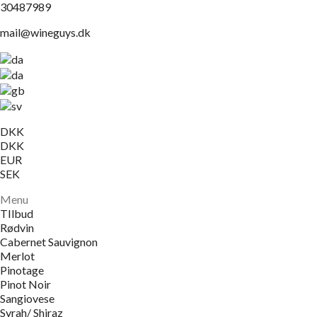
30487989
mail@wineguys.dk
DKK
DKK
EUR
SEK
Menu
TIlbud
Rødvin
Cabernet Sauvignon
Merlot
Pinotage
Pinot Noir
Sangiovese
Syrah/ Shiraz