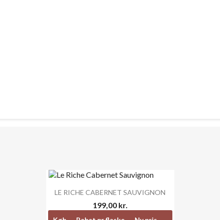

Vis her
LE RICHE CABERNET SAUVIGNON
199,00 kr.
Køb
Rabat pr flaske
Ny pris