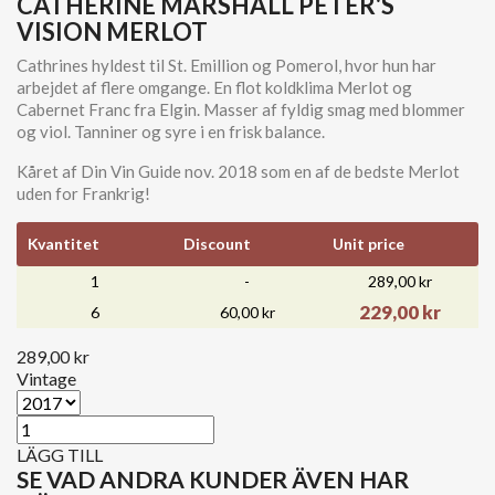
CATHERINE MARSHALL PETER'S
VISION MERLOT
Cathrines hyldest til St. Emillion og Pomerol, hvor hun har
arbejdet af flere omgange. En flot koldklima Merlot og
Cabernet Franc fra Elgin. Masser af fyldig smag med blommer
og viol. Tanniner og syre i en frisk balance.
Kåret af Din Vin Guide nov. 2018 som en af de bedste Merlot
uden for Frankrig!
Kvantitet
Discount
Unit price
1
-
289,00 kr
229,00 kr
6
60,00 kr
289,00 kr
Vintage
LÄGG TILL
SE VAD ANDRA KUNDER ÄVEN HAR