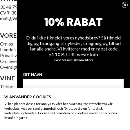
30 48 79 89
CVR: 38187740
10% RABAT
mail@WineGuys.dk
VORES FIRMA
Er du ikke tilmeldt vores nyhedsbrev? Så tilmeld
dig og få adgang til nyheder, smagning og tilbud
Om os
før alle andre. Vi kvitterer med en rabatkode
Handelsbetingelser
10%
på
til dit næste køb
Privatlivsregler
(kun for nye abonnenter)
Om levering
Oversigt over hjemmesiden
DIT NAVN
VINE
Tilbud
Mest solgte vine
VI ANVÄNDER COOKIES
Nye vine
DIN EMAIL
Vi kan placera dessa för analys av våra besökardata, för att förbättra vår
webbplats, visa personligt innehåll och för att ge dig en fantastisk
webbplatsupplevelse. För mer information om cookies använder vi öppna
FAQ
inställningarna.
Kontakta oss
MODTAG DIN RABATKODE
Sikker betaling