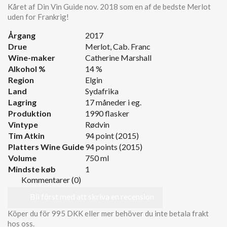
Kåret af Din Vin Guide nov. 2018 som en af de bedste Merlot
uden for Frankrig!
Årgang
2017
Drue
Merlot, Cab. Franc
Wine-maker
Catherine Marshall
Alkohol %
14 %
Region
Elgin
Land
Sydafrika
Lagring
17 måneder i eg.
Produktion
1990 flasker
Vintype
Rødvin
Tim Atkin
94 point (2015)
Platters Wine Guide
94 points (2015)
Volume
750 ml
Mindste køb
1
Kommentarer (0)
Bli först med att skriva en recension
Köper du för 995 DKK eller mer behöver du inte betala frakt
hos oss.