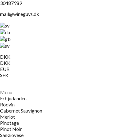
30487989
mail@wineguys.dk
DKK
DKK
EUR
SEK
Menu
Erbjudanden
Rödvin
Cabernet Sauvignon
Merlot
Pinotage
Pinot Noir
Sangiovese