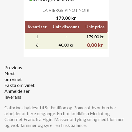
LA VIERGE PINOT NOIR
179,00 kr
Kvantitet
Unit discount
Unit price
1
-
179,00 kr
0,00 kr
6
40,00 kr
Previous
Next
om vinet
Fakta om vinet
Anmeldelser
leverans
Cathrines hyldest til St. Emillion og Pomerol, hvor hun har
arbejdet af flere omgange. En flot koldklima Merlot og
Cabernet Franc fra Elgin. Masser af fyldig smag med blommer
og viol. Tanniner og syre i en frisk balance.