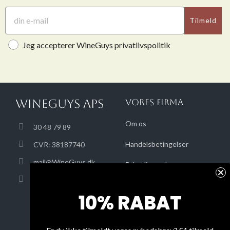
Tilmeld
Jeg accepterer WineGuys privatlivspolitik
WINEGUYS APS
VORES FIRMA
Om os
30 48 79 89
Handelsbetingelser
CVR: 38187740
mail@WineGuys.dk
Privatlivsregler
Danske Bank 3409-
Om levering
3409705863
10% RABAT
Oversigt over hjemmesiden