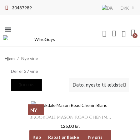
30487989
DKK
Hjem
Nye vine
Der er 27 vine
FILTERS
NY
BROOKDALE MASON ROAD CHENIN...
125,00 kr.
Køb
Rabat pr flaske
Ny pris