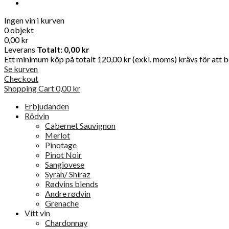
Ingen vin i kurven
0 objekt
0,00 kr
Leverans
Totalt:
0,00 kr
Ett minimum köp på totalt 120,00 kr (exkl. moms) krävs för att be
Se kurven
Checkout
Shopping Cart
0,00 kr
Erbjudanden
Rödvin
Cabernet Sauvignon
Merlot
Pinotage
Pinot Noir
Sangiovese
Syrah/ Shiraz
Rødvins blends
Andre rødvin
Grenache
Vitt vin
Chardonnay