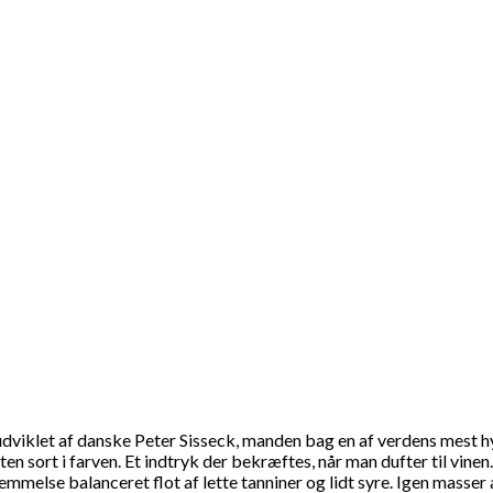
r udviklet af danske Peter Sisseck, manden bag en af verdens mest 
sten sort i farven. Et indtryk der bekræftes, når man dufter til vi
lse balanceret flot af lette tanniner og lidt syre. Igen masser af s