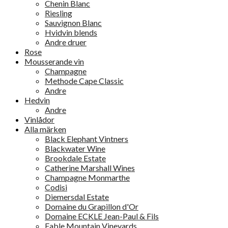
Chenin Blanc
Riesling
Sauvignon Blanc
Hvidvin blends
Andre druer
Rose
Mousserande vin
Champagne
Methode Cape Classic
Andre
Hedvin
Andre
Vinlådor
Alla märken
Black Elephant Vintners
Blackwater Wine
Brookdale Estate
Catherine Marshall Wines
Champagne Monmarthe
Codisi
Diemersdal Estate
Domaine du Grapillon d'Or
Domaine ECKLE Jean-Paul & Fils
Fable Mountain Vineyards