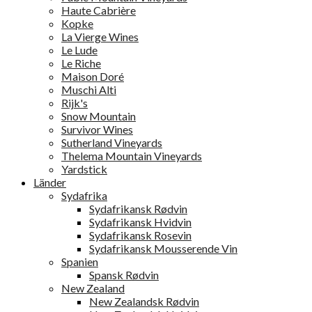
Haute Cabrière
Kopke
La Vierge Wines
Le Lude
Le Riche
Maison Doré
Muschi Alti
Rijk's
Snow Mountain
Survivor Wines
Sutherland Vineyards
Thelema Mountain Vineyards
Yardstick
Länder
Sydafrika
Sydafrikansk Rødvin
Sydafrikansk Hvidvin
Sydafrikansk Rosevin
Sydafrikansk Mousserende Vin
Spanien
Spansk Rødvin
New Zealand
New Zealandsk Rødvin