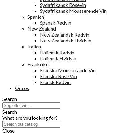
Sydafrikansk Rosevin
Sydafrikansk Mousserende Vin
Spanien
Spansk Rødvin
New Zealand
New Zealandsk Rødvin
New Zealandsk Hvidvin
Italien
Italiensk Rødvin
Italiensk Hvidvin
Frankrike
Franska Mousserande Vin
Franska Rose Vin
Fransk Rødvin
Om os
Search
Search
What are you looking for?
Close