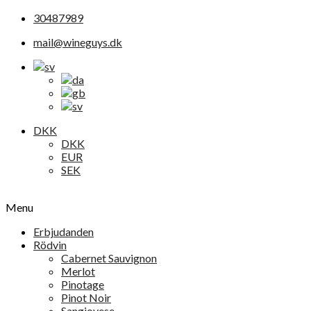
30487989
mail@wineguys.dk
DKK
DKK
EUR
SEK
Menu
Erbjudanden
Rödvin
Cabernet Sauvignon
Merlot
Pinotage
Pinot Noir
Sangiovese