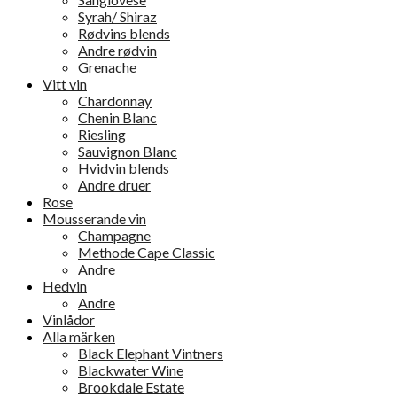
Syrah/ Shiraz
Rødvins blends
Andre rødvin
Grenache
Vitt vin
Chardonnay
Chenin Blanc
Riesling
Sauvignon Blanc
Hvidvin blends
Andre druer
Rose
Mousserande vin
Champagne
Methode Cape Classic
Andre
Hedvin
Andre
Vinlådor
Alla märken
Black Elephant Vintners
Blackwater Wine
Brookdale Estate