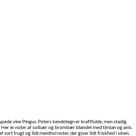
hypede vine Pingus. Peters kendetegn er kraftfulde, men stadig
nen. Her er noter af solbær og brombær blandet med timian og anis.
ort frugt og lidt menthol noter, der giver lidt friskhed i vinen.