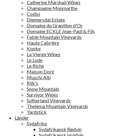
Catherine Marshall Wines
Champagne Monmarthe
Codisi
Diemersdal Estate
Domaine du Grapillon d'Or
Domaine ECKLE Jean-Paul & Fils
Fable Mountain Vineyards
Haute Cabrière
Kopke
La Vierge Wines
Le Lude
Le Riche
Maison Doré
Muschi Alti
Rijk's
Snow Mountain
Survivor Wines
Sutherland Vineyards
Thelema Mountain Vineyards
Yardstick
Länder
Sydafrika
Sydafrikansk Rødvin
Sydafrikansk Hvidvin