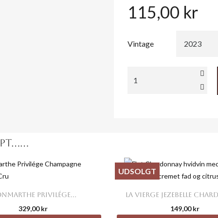
115,00 kr
Vintage
.​​...
UDSOLGT


Snabbvy
Snabbvy
NMARTHE PRIVILÉGE...
LA VIERGE JEZEBELLE CHA
329,00 kr
149,00 kr