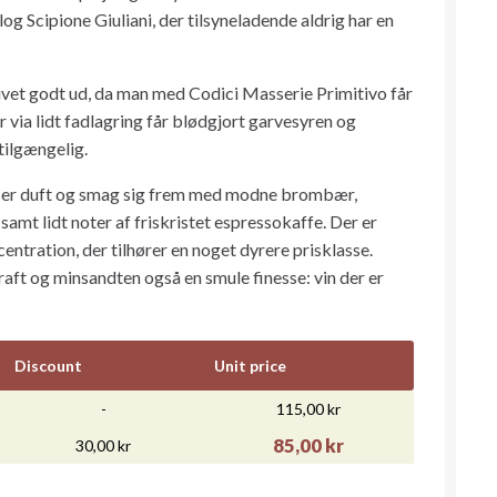
og Scipione Giuliani, der tilsyneladende aldrig har en
vet godt ud, da man med Codici Masserie Primitivo får
r via lidt fadlagring får blødgjort garvesyren og
tilgængelig.
viser duft og smag sig frem med modne brombær,
mt lidt noter af friskristet espressokaffe. Der er
ntration, der tilhører en noget dyrere prisklasse.
raft og minsandten også en smule finesse: vin der er
Discount
Unit price
-
115,00 kr
85,00 kr
30,00 kr