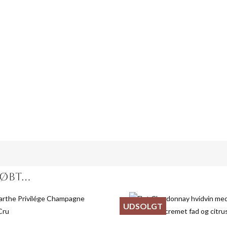
139,00 kr
129,00 kr
t
Unit discount
Unit price
Kvantitet
Unit discount
-
139,00 kr
1
-
0,00 kr
40,00 kr
6
40,00 kr
BT...
UDSOLGT