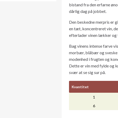
bistand fra den erfarne ønol
dårlig dag på jobbet.
Den beskedne merpris er gi
en tæt, koncentreret vin, de
efterlader vinen lækker og 
Bag vinens intense farve 
morbær, blåbær og sveske sa
modenhed i frugten og konce
Dette er vin med fylde og k
svær at se sig sur på.
Kvantitet
1
6