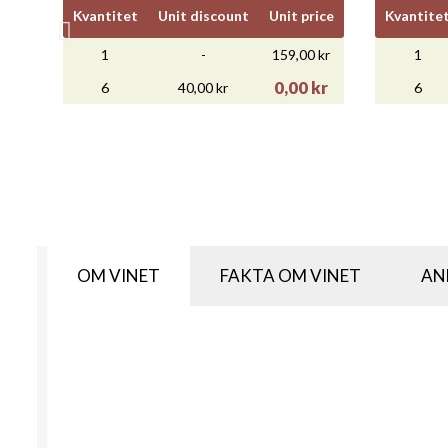
Kvantitet
Unit discount
Unit price
Kvantite
1
-
159,00 kr
1
0,00 kr
6
40,00 kr
6
OM VINET
FAKTA OM VINET
AN

Snabbvy
RIJKS TOUCH CHENIN BLANC
C