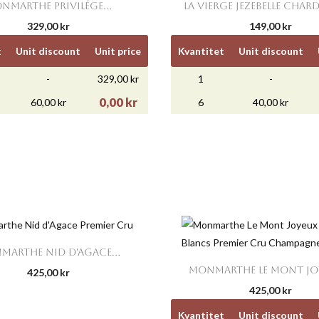


Snabbvy
Snabbvy
NMARTHE PRIVILÉGE...
LA VIERGE JEZEBELLE CHA
329,00 kr
149,00 kr
t
Unit discount
Unit price
Kvantitet
Unit discount
-
329,00 kr
1
-
0,00 kr
60,00 kr
6
40,00 kr

Snabbvy
MARTHE NID D'AGACE...

Snabbvy
MONMARTHE LE MONT JOY
425,00 kr
425,00 kr
Kvantitet
Unit discount