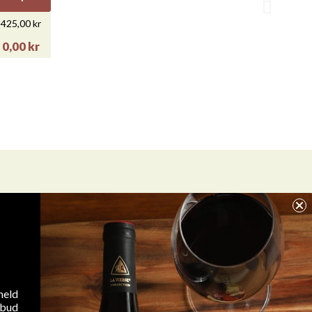

425,00 kr
Snabbvy
ENIN...
LA VIERGE PINOT NOIR
0,00 kr
179,00 kr
Unit price
Kvantitet
Unit discount
Unit price
129,00 kr
1
-
179,00 kr
0,00 kr
0,00 kr
6
40,00 kr
Tilmeld
Jeg accepterer WineGuys privatlivspolitik

Snabbvy
..
KARLSMÜHLE RIESLING TROCKEN...
meld
lbud
125,00 kr