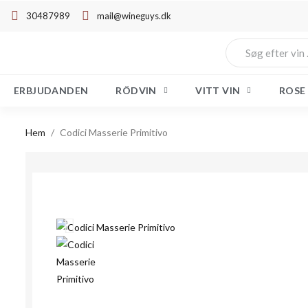
30487989
mail@wineguys.dk
ERBJUDANDEN
RÖDVIN
VITT VIN
ROSE
Hem
Codici Masserie Primitivo