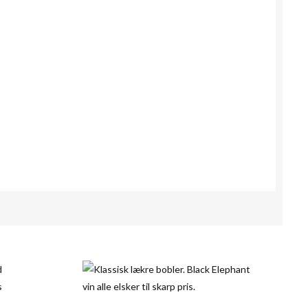
179,00 kr
Unit price
Kvantitet
Unit discount
Unit price
129,00 kr
1
-
179,00 kr
0,00 kr
0,00 kr
6
40,00 kr