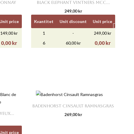

Snabbvy
RDONNAY
BLACK ELEPHANT VINTNERS MCC...
249,00 kr
Unit price
Kvantitet
Unit discount
Unit price
149,00 kr
1
-
249,00 kr
0,00 kr
0,00 kr
6
60,00 kr

Snabbvy
BADENHORST CINSAULT RAMNASGRAS
EUX...
269,00 kr
Unit price