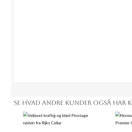
139,00 kr
Kvantitet
Unit discount
Unit price
Kvantite
1
-
139,00 kr
1
0,00 kr
6
40,00 kr
6
SE HVAD ANDRE KUNDER OGSÅ HAR KØ