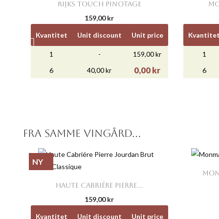

Snabbvy
RIJKS TOUCH PINOTAGE
MO
159,00 kr
Kvantitet
Unit discount
Unit price
Kvantite
1
-
159,00 kr
1
0,00 kr
6
40,00 kr
6
FRA SAMME VINGÅRD...
NY
MON

Snabbvy
HAUTE CABRIÉRE PIERRE...
159,00 kr
Kvantitet
Unit discount
Unit price