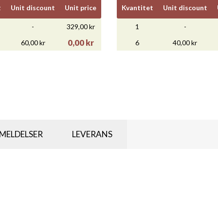
t
Unit discount
Unit price
Kvantitet
Unit discount
-
329,00 kr
1
-
0,00 kr
60,00 kr
6
40,00 kr
MELDELSER
LEVERANS


Snabbvy
Snabbvy
ATHERINE MARSHALL...
BLACKWATER UNDERDOG CH