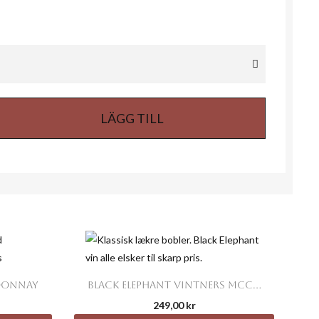
LÄGG TILL

Snabbvy
RDONNAY
BLACK ELEPHANT VINTNERS MCC...
249,00 kr