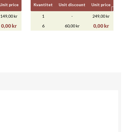
Unit price
Kvantitet
Unit discount
Unit price
149,00 kr
1
-
249,00 kr
0,00 kr
0,00 kr
6
60,00 kr

Snabbvy
ENIN...
LA VIERGE PINOT NOIR