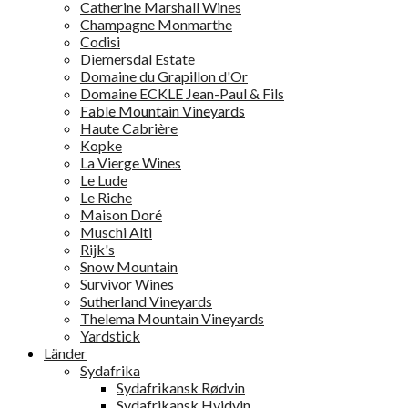
Catherine Marshall Wines
Champagne Monmarthe
Codisi
Diemersdal Estate
Domaine du Grapillon d'Or
Domaine ECKLE Jean-Paul & Fils
Fable Mountain Vineyards
Haute Cabrière
Kopke
La Vierge Wines
Le Lude
Le Riche
Maison Doré
Muschi Alti
Rijk's
Snow Mountain
Survivor Wines
Sutherland Vineyards
Thelema Mountain Vineyards
Yardstick
Länder
Sydafrika
Sydafrikansk Rødvin
Sydafrikansk Hvidvin