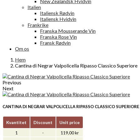
New Zealandsk Hvidvin
Italien
Italiensk Rødvin
Italiensk Hvidvin
Frankrike
Franska Mousserande Vin
Franska Rose Vin
Fransk Rødvin
Om os
Hem
Cantina di Negrar Valpolicella Ripasso Classico Superiore
Previous
Next
CANTINA DI NEGRAR VALPOLICELLA RIPASSO CLASSICO SUPERIORE
Kvantitet
Discount
Unit price
1
-
119,00 kr