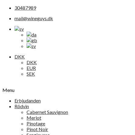
30487989
mail@wineguys.dk
DKK
DKK
EUR
SEK
Menu
Erbjudanden
Rödvin
Cabernet Sauvignon
Merlot
Pinotage
Pinot Noir
Sangiovese