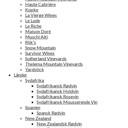
Haute Cabrière
Kopke
La Vierge Wines
Le Lude
Le Riche
Maison Doré
Muschi Alti
Rijk's
Snow Mountain
Survivor Wines
Sutherland Vineyards
Thelema Mountain Vineyards
Yardstick
Länder
Sydafrika
Sydafrikansk Rødvin
Sydafrikansk Hvidvin
Sydafrikansk Rosevin
Sydafrikansk Mousserende Vin
Spanien
Spansk Rødvin
New Zealand
New Zealandsk Rødvin