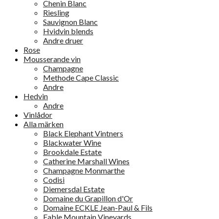
Chenin Blanc
Riesling
Sauvignon Blanc
Hvidvin blends
Andre druer
Rose
Mousserande vin
Champagne
Methode Cape Classic
Andre
Hedvin
Andre
Vinlådor
Alla märken
Black Elephant Vintners
Blackwater Wine
Brookdale Estate
Catherine Marshall Wines
Champagne Monmarthe
Codisi
Diemersdal Estate
Domaine du Grapillon d'Or
Domaine ECKLE Jean-Paul & Fils
Fable Mountain Vineyards