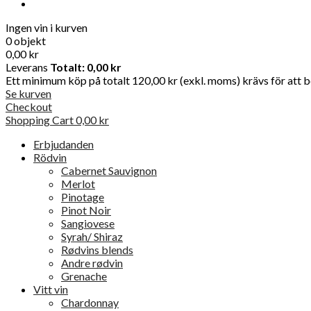
Ingen vin i kurven
0 objekt
0,00 kr
Leverans
Totalt:
0,00 kr
Ett minimum köp på totalt 120,00 kr (exkl. moms) krävs för att be
Se kurven
Checkout
Shopping Cart
0,00 kr
Erbjudanden
Rödvin
Cabernet Sauvignon
Merlot
Pinotage
Pinot Noir
Sangiovese
Syrah/ Shiraz
Rødvins blends
Andre rødvin
Grenache
Vitt vin
Chardonnay