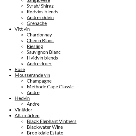
Syrah/ Shiraz
Rødvins blends
Andre rødvin
Grenache
Vitt vin
Chardonnay
Chenin Blanc
Riesling
Sauvignon Blanc
Hvidvin blends
Andre druer
Rose
Mousserande vin
Champagne
Methode Cape Classic
Andre
Hedvin
Andre
Vinlådor
Alla märken
Black Elephant Vintners
Blackwater Wine
Brookdale Estate