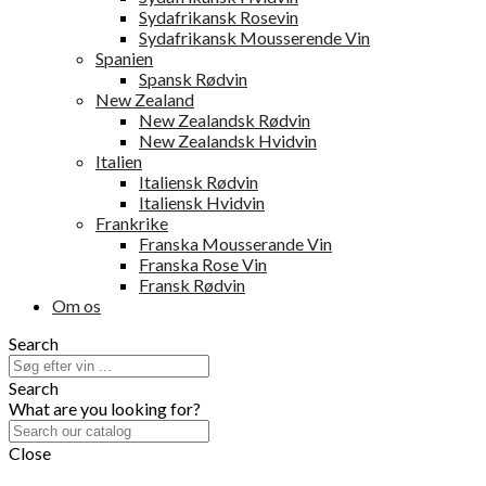
Sydafrikansk Rosevin
Sydafrikansk Mousserende Vin
Spanien
Spansk Rødvin
New Zealand
New Zealandsk Rødvin
New Zealandsk Hvidvin
Italien
Italiensk Rødvin
Italiensk Hvidvin
Frankrike
Franska Mousserande Vin
Franska Rose Vin
Fransk Rødvin
Om os
Search
Search
What are you looking for?
Close