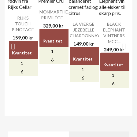
MONMARTHE
PRIVILÉGE...
RIJKS
TOUCH
LA VIERGE
BLACK
329,00 kr
PINOTAGE
JEZEBELLE
ELEPHANT
Unit
Unit
CHARDONNAY
VINTNERS
159,00 kr
Kvantitet
discount
price
MCC...
149,00 kr
Unit
Unit
249,00 kr
1
-
329,00 kr
Kvantitet
discount
price
Unit
Unit
Uni
Kvantitet
discount
price
0,00 kr
6
60,00 kr
1
-
159,00 kr
Kvantitet
dis
1
-
149,00 
0,00 kr
6
40,00 kr
1
0,00 k
6
40,00 kr
6
60,