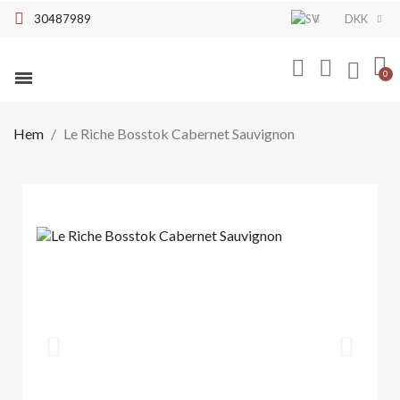
30487989
DKK
Mousserande vin
Hem
Le Riche Bosstok Cabernet Sauvignon