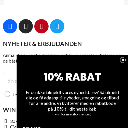
UDSOLGT
LE RICHE
LE RICHE
LE RICHE
STEYNSRUST...
SIMONSBERG...
RESERVE
CABERNET...
495,00 kr
495,00 kr
NYHETER & ERBJUDANDEN
969,00 kr
Unit
Unit
Unit
Unit
Anmäl dig till vårt nyhetsbrev och få de senaste nyheterna och
Kvantitet
discount
Kvantitet
price
discount
price
de bästa erbjudandena.
1
-
1
495,00 kr
-
495,00 kr
10% RABAT
0,00 kr
0,00 kr
6
70,00 kr
6
70,00 kr
Tilmeld
Er du ikke tilmeldt vores nyhedsbrev? Så tilmeld
Jeg accepterer WineGuys privatlivspolitik
dig og få adgang til nyheder, smagning og tilbud
før alle andre. Vi kvitterer med en rabatkode
10%
på
til dit næste køb
WINEGUYS APS
VORES FIRMA
(kun for nye abonnenter)
30 48 79 89
Om os
CVR: 38187740
Handelsbetingelser