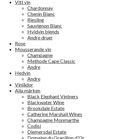
Vitt vin
Chardonnay
Chenin Blanc
Riesling
Sauvignon Blanc
Hvidvin blends
Andre druer
Rose
Mousserande vin
Champagne
Methode Cape Classic
Andre
Hedvin
Andre
Vinlådor
Alla märken
Black Elephant Vintners
Blackwater Wine
Brookdale Estate
Catherine Marshall Wines
Champagne Monmarthe
Codisi
Diemersdal Estate
Domaine du Grapillon d'Or