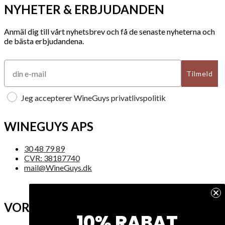
NYHETER & ERBJUDANDEN
Anmäl dig till vårt nyhetsbrev och få de senaste nyheterna och
de bästa erbjudandena.
Tilmeld
Jeg accepterer WineGuys privatlivspolitik
WINEGUYS APS
30 48 79 89
CVR: 38187740
mail@WineGuys.dk
VORES FIRMA
10% RABAT