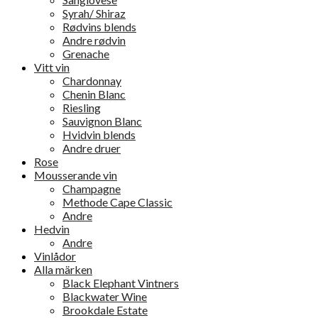
Syrah/ Shiraz
Rødvins blends
Andre rødvin
Grenache
Vitt vin
Chardonnay
Chenin Blanc
Riesling
Sauvignon Blanc
Hvidvin blends
Andre druer
Rose
Mousserande vin
Champagne
Methode Cape Classic
Andre
Hedvin
Andre
Vinlådor
Alla märken
Black Elephant Vintners
Blackwater Wine
Brookdale Estate