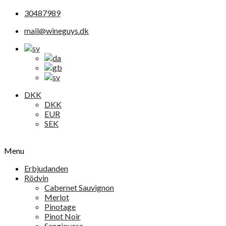
30487989
mail@wineguys.dk
DKK
DKK
EUR
SEK
Menu
Erbjudanden
Rödvin
Cabernet Sauvignon
Merlot
Pinotage
Pinot Noir
Sangiovese