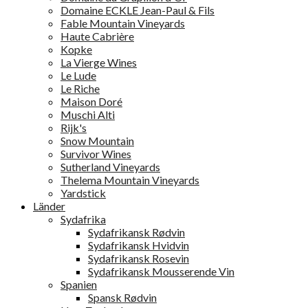
Domaine ECKLE Jean-Paul & Fils
Fable Mountain Vineyards
Haute Cabrière
Kopke
La Vierge Wines
Le Lude
Le Riche
Maison Doré
Muschi Alti
Rijk's
Snow Mountain
Survivor Wines
Sutherland Vineyards
Thelema Mountain Vineyards
Yardstick
Länder
Sydafrika
Sydafrikansk Rødvin
Sydafrikansk Hvidvin
Sydafrikansk Rosevin
Sydafrikansk Mousserende Vin
Spanien
Spansk Rødvin