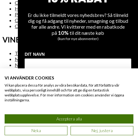
Om os
Handelsbetingelser
Privatlivsregler
Er du ikke tilmeldt vores nyhedsbrev? Så tilmeld
Om levering
dig og få adgang til nyheder, smagning og tilbud
Oversigt over hjemmesiden
før alle andre. Vi kvitterer med en rabatkode
10%
på
til dit næste køb
VINE
(kun for nye abonnenter)
Tilbud
DIT NAVN
Mest solgte vine
Nye vine
VI ANVÄNDER COOKIES
DIN EMAIL
Vi kan placera dessa för analys av våra besökardata, för att förbättra vår
FAQ
webbplats, visa personligt innehåll och för att ge dig en fantastisk
webbplatsupplevelse. För mer information om cookies använder vi öppna
inställningarna.
Kontakta oss
MODTAG DIN RABATKODE
Sikker betaling
Engros & HORESTA
Acceptera alla
Du giver os lov at kontakte dig på e-mail og kan til enhver tid afmelde dig
igen på linket i bunden af vores e-mails. Læs også vores
privatlivs politik
.
Neka
Nej, justera
© 2021 WineGuys ApS. All rights reserved