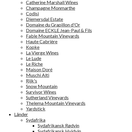
Catherine Marshall Wines
Champagne Monmarthe
Codisi
Diemersdal Estate
Domaine du Grapillon d'Or
Domaine ECKLE Jean-Paul & Fils
Fable Mountain Vineyards
Haute Cabrière
Kopke
La Vierge Wines
Le Lude
Le Riche
Maison Doré
Muschi Alti
Rijk's
Snow Mountain
Survivor Wines
Sutherland Vineyards
Thelema Mountain Vineyards
Yardstick
Länder
Sydafrika
Sydafrikansk Rødvin
Sydafrikansk Hvidvin